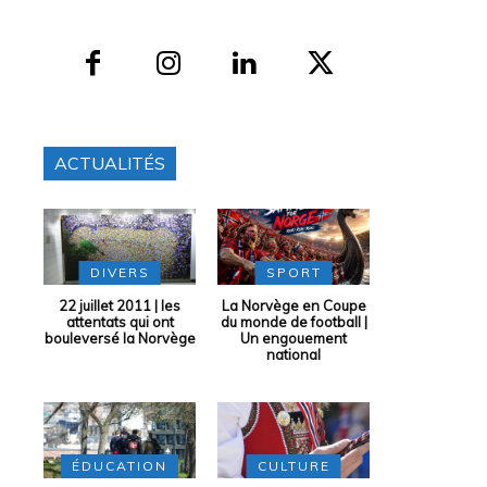
ACTUALITÉS
DIVERS
SPORT
22 juillet 2011 | les
La Norvège en Coupe
attentats qui ont
du monde de football |
bouleversé la Norvège
Un engouement
national
ÉDUCATION
CULTURE