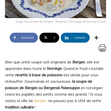
Soupe de poissons de Bergen - Bergensk Fiskesuppe @ Norvege-fr.com
Facebook
X
Linkedin
Bien que cette soupe soit originaire de
Bergen
, elle est
appréciée dans toute la
Norvège
. Quand le froid s’installe,
cette
recette à base de poissons
est idéale pour vous
réchauffer. Gourmande et savoureuse,
la soupe de
poisson de Bergen ou Bergensk fiskesuppe
en norvégien
ravira les papilles des petits comme des grands ! Si vous
visitez la ville de
Bergen
, ne passez pas à côté de cette
tradition culinaire
!