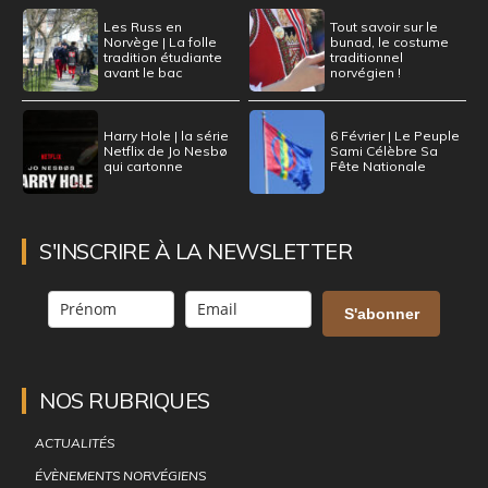
Les Russ en
Tout savoir sur le
Norvège | La folle
bunad, le costume
tradition étudiante
traditionnel
avant le bac
norvégien !
Harry Hole | la série
6 Février | Le Peuple
Netflix de Jo Nesbø
Sami Célèbre Sa
qui cartonne
Fête Nationale
S'INSCRIRE À LA NEWSLETTER
S'abonner
NOS RUBRIQUES
ACTUALITÉS
ÉVÈNEMENTS NORVÉGIENS