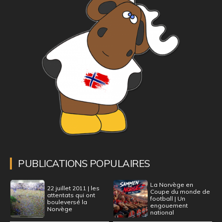
PUBLICATIONS POPULAIRES
La Norvège en
22 juillet 2011 | les
Coupe du monde de
attentats qui ont
football | Un
bouleversé la
engouement
Norvège
national