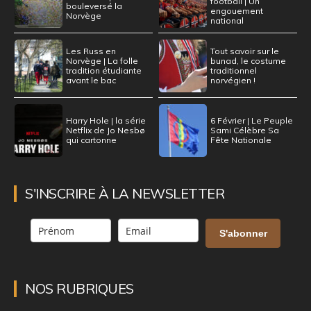
football | Un
bouleversé la
engouement
Norvège
national
Les Russ en
Tout savoir sur le
Norvège | La folle
bunad, le costume
tradition étudiante
traditionnel
avant le bac
norvégien !
Harry Hole | la série
6 Février | Le Peuple
Netflix de Jo Nesbø
Sami Célèbre Sa
qui cartonne
Fête Nationale
S'INSCRIRE À LA NEWSLETTER
S'abonner
NOS RUBRIQUES