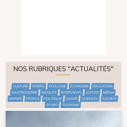
NOS RUBRIQUES "ACTUALITÉS"
CULTURE
DIVERS
ÉCOLOGIE
ÉCONOMIE
ÉDUCATION
GASTRONOMIE
INSOLITE
INTERVIEWS
JUSTICE
MÉDIA
MONDE
PEOPLE
POLITIQUE
SANTÉ
SCIENCES
SOCIÉTÉ
SPORT
TOURISME