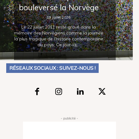
bouleversé la Norvège
19 juillet 2026
Le 22 juillet 2011 reste gravé dans la
mémoire des Norvégiens comme la journée
la plus tragique de l'histoire contemporaine
du pays. Ce jour-là,...
RÉSEAUX SOCIAUX : SUIVEZ-NOUS !
- publicité -