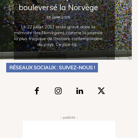
bouleversé la Norvège
19 juillet 2026
Le 22 juillet 2011 reste gravé dans la
mémoire des Norvégiens comme la journée
la plus tragique de l'histoire contemporaine
du pays. Ce jour-là,...
RÉSEAUX SOCIAUX : SUIVEZ-NOUS !
- publicité -