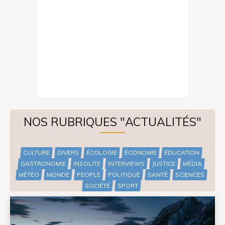
NOS RUBRIQUES "ACTUALITÉS"
CULTURE
DIVERS
ÉCOLOGIE
ÉCONOMIE
ÉDUCATION
GASTRONOMIE
INSOLITE
INTERVIEWS
JUSTICE
MÉDIA
MÉTÉO
MONDE
PEOPLE
POLITIQUE
SANTÉ
SCIENCES
SOCIÉTÉ
SPORT