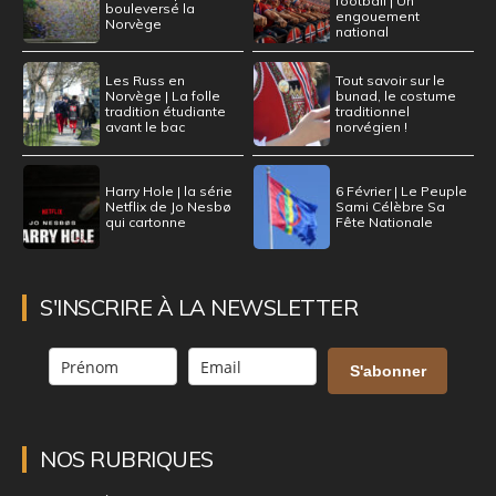
football | Un
bouleversé la
engouement
Norvège
national
Les Russ en
Tout savoir sur le
Norvège | La folle
bunad, le costume
tradition étudiante
traditionnel
avant le bac
norvégien !
Harry Hole | la série
6 Février | Le Peuple
Netflix de Jo Nesbø
Sami Célèbre Sa
qui cartonne
Fête Nationale
S'INSCRIRE À LA NEWSLETTER
S'abonner
NOS RUBRIQUES