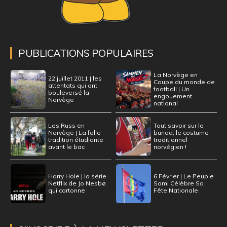
PUBLICATIONS POPULAIRES
La Norvège en
22 juillet 2011 | les
Coupe du monde de
attentats qui ont
football | Un
bouleversé la
engouement
Norvège
national
Les Russ en
Tout savoir sur le
Norvège | La folle
bunad, le costume
tradition étudiante
traditionnel
avant le bac
norvégien !
Harry Hole | la série
6 Février | Le Peuple
Netflix de Jo Nesbø
Sami Célèbre Sa
qui cartonne
Fête Nationale