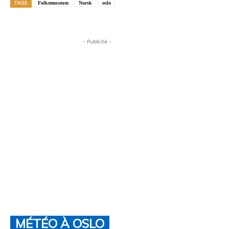
TAGS
Folkemuseum
Norsk
oslo
- Publicité -
MÉTÉO À OSLO