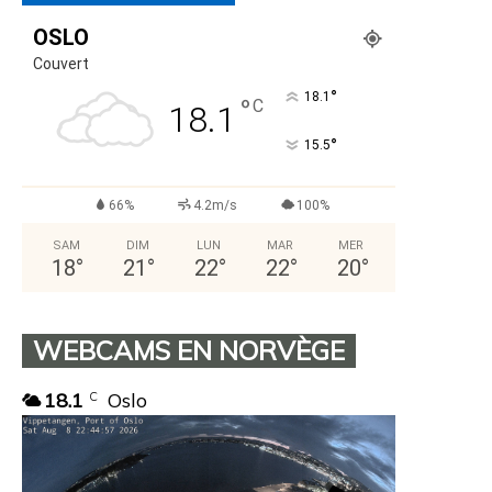
OSLO
Couvert
°
18.1
°
C
18.1
°
15.5
66%
4.2m/s
100%
SAM
DIM
LUN
MAR
MER
18
°
21
°
22
°
22
°
20
°
WEBCAMS EN NORVÈGE
18.1
Oslo
C