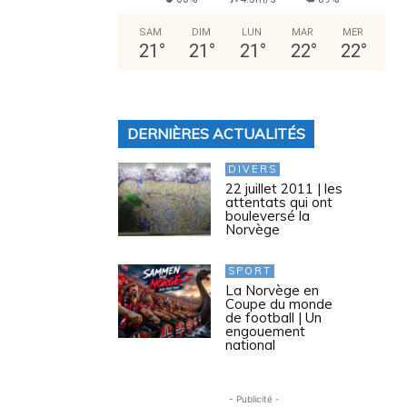
SAM
DIM
LUN
MAR
MER
21
°
21
°
21
°
22
°
22
°
DERNIÈRES ACTUALITÉS
DIVERS
22 juillet 2011 | les
attentats qui ont
bouleversé la
Norvège
SPORT
La Norvège en
Coupe du monde
de football | Un
engouement
national
- Publicité -