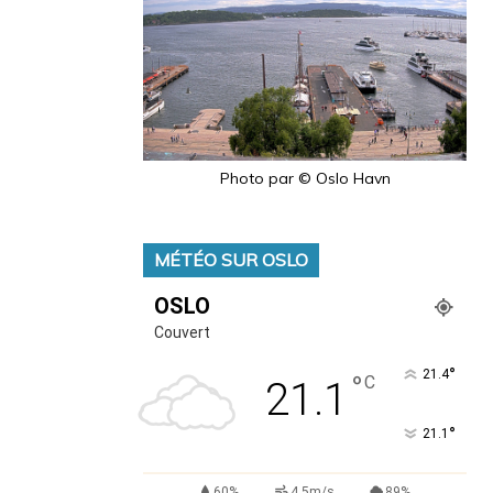
Photo par © Oslo Havn
MÉTÉO SUR OSLO
OSLO
Couvert
°
21.4
°
C
21.1
°
21.1
60%
4.5m/s
89%