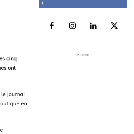
!
- Publicité -
es cinq
ues ont
le journal
boutique en
de