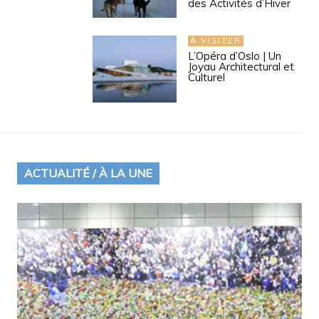
des Activités d’Hiver
À VISITER
L’Opéra d’Oslo | Un
Joyau Architectural et
Culturel
ACTUALITÉ / À LA UNE