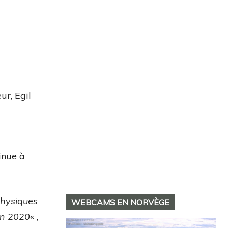
ur, Egil
tinue à
physiques
WEBCAMS EN NORVÈGE
 en 2020
« ,