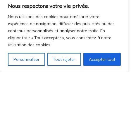
Nous respectons votre vie privée.
Nous utilisons des cookies pour améliorer votre
expérience de navigation, diffuser des publicités ou des
contenus personnalisés et analyser notre trafic. En
cliquant sur « Tout accepter », vous consentez à notre
utilisation des cookies.
CULTURE
Personnaliser
Tout rejeter
Accepter tout
Polars nordiques 2025 | 6
nouveautés à dévorer cet
automne
26 OCTOBRE 2025
À l’approche d’Halloween, quoi de mieux que de se plonger dans
l’atmosphère sombre et envoûtante des polars venus du Nord ? Entre
brume, neige, secrets de famille et froid glacial, ces thrillers
scandinaves explorent les...