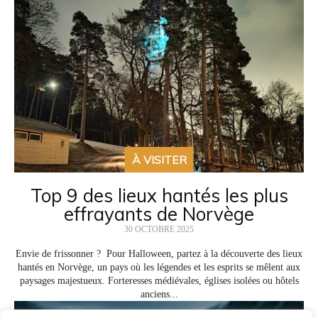
À VISITER
Top 9 des lieux hantés les plus
effrayants de Norvège
30 OCTOBRE 2025
Envie de frissonner ? Pour Halloween, partez à la découverte des lieux
hantés en Norvège, un pays où les légendes et les esprits se mêlent aux
paysages majestueux. Forteresses médiévales, églises isolées ou hôtels
anciens...