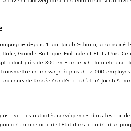
 À l’avenir, Norwegian se concentrera sur son activité
e
 compagnie depuis 1 an, Jacob Schram, a annoncé l
 Italie, Grande-Bretagne, Finlande et États-Unis. Ce q
ploi dont près de 300 en France. «
Cela a été une dé
oir transmettre ce message à plus de 2 000 employé
 au cours de l’année écoulée
», a déclaré Jacob Schr
ris avec les autorités norvégiennes dans l’espoir de
gian a reçu une aide de l’État dans le cadre d’un p