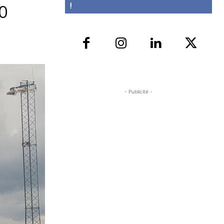
!
0
- Publicité -