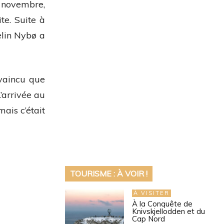
 novembre,
te. Suite à
elin Nybø a
nvaincu que
’arrivée au
ais c’était
TOURISME : À VOIR !
À VISITER
À la Conquête de
Knivskjellodden et du
Cap Nord