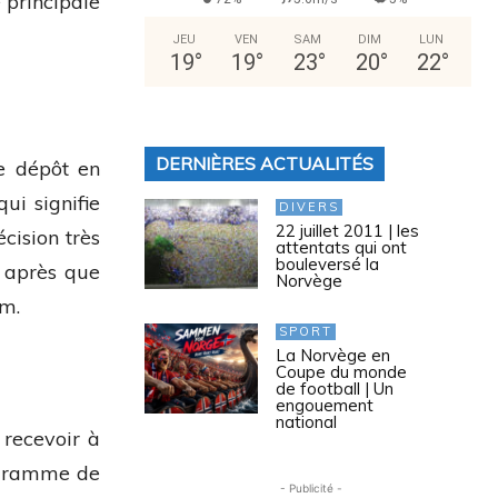
 principale
JEU
VEN
SAM
DIM
LUN
19
°
19
°
23
°
20
°
22
°
DERNIÈRES ACTUALITÉS
e dépôt en
ui signifie
DIVERS
22 juillet 2011 | les
cision très
attentats qui ont
bouleversé la
s après que
Norvège
am.
SPORT
La Norvège en
Coupe du monde
de football | Un
engouement
national
 recevoir à
rogramme de
- Publicité -