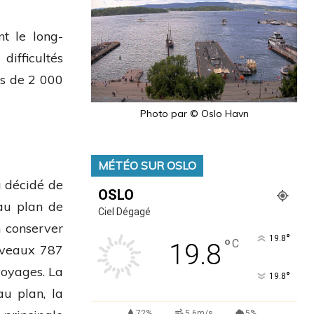
ent le
long-
difficultés
us de 2 000
Photo par © Oslo Havn
MÉTÉO SUR OSLO
 décidé de
OSLO
eau plan de
Ciel Dégagé
n conserver
°
19.8
°
C
19.8
ouveaux 787
voyages. La
°
19.8
au plan, la
72%
5.6m/s
5%