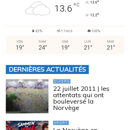
°
13.6
°
C
13.6
°
12.2
82%
1.1m/s
100%
VEN
SAM
DIM
LUN
MAR
19
°
24
°
19
°
21
°
21
°
DERNIÈRES ACTUALITÉS
DIVERS
22 juillet 2011 | les
attentats qui ont
bouleversé la
Norvège
SPORT