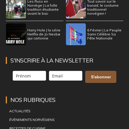
Les Russ en
Tout savoir sur le
Norvège | La folle
bunad, le costume
tradition étudiante
traditionnel
avant le bac
norvégien !
Harry Hole | la série
6 Février | Le Peuple
Netflix de Jo Nesbø
Sami Célèbre Sa
qui cartonne
Fête Nationale
S'INSCRIRE À LA NEWSLETTER
S'abonner
NOS RUBRIQUES
ACTUALITÉS
ÉVÈNEMENTS NORVÉGIENS
RECETTES DE CUISINE