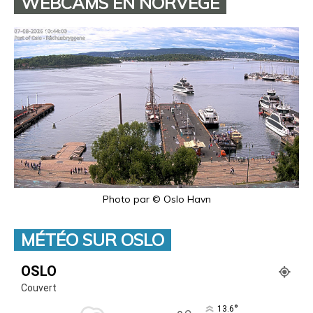
WEBCAMS EN NORVÈGE
Photo par © Oslo Havn
MÉTÉO SUR OSLO
OSLO
Couvert
°
13.6