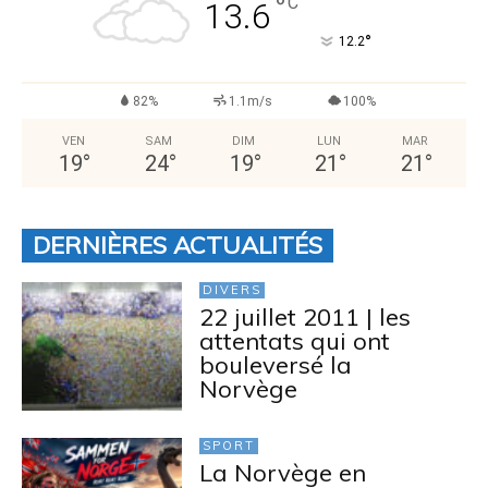
°
C
13.6
°
12.2
82%
1.1m/s
100%
VEN
SAM
DIM
LUN
MAR
19
°
24
°
19
°
21
°
21
°
DERNIÈRES ACTUALITÉS
DIVERS
22 juillet 2011 | les
attentats qui ont
bouleversé la
Norvège
SPORT
La Norvège en