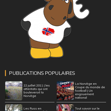
PUBLICATIONS POPULAIRES
La Norvège en
22 juillet 2011 | les
Coupe du monde de
attentats qui ont
football | Un
bouleversé la
engouement
Norvège
national
Les Russ en
Tout savoir sur le