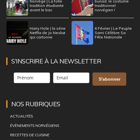
Norvège | La folle
bunad, le costume
tradition étudiante
traditionnel
avant le bac
norvégien !
Harry Hole | la série
6 Février | Le Peuple
Netflix de Jo Nesbø
Sami Célèbre Sa
qui cartonne
Fête Nationale
S'INSCRIRE À LA NEWSLETTER
S'abonner
NOS RUBRIQUES
ACTUALITÉS
ÉVÈNEMENTS NORVÉGIENS
RECETTES DE CUISINE