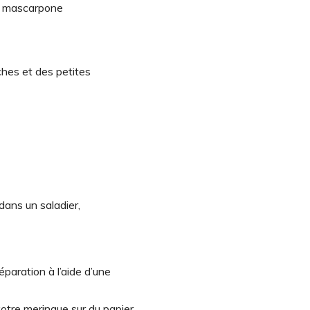
e mascarpone
îches et des petites
 dans un saladier,
éparation à l’aide d’une
otre meringue sur du papier