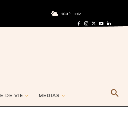
C
18.3
Oslo
E DE VIE
MEDIAS