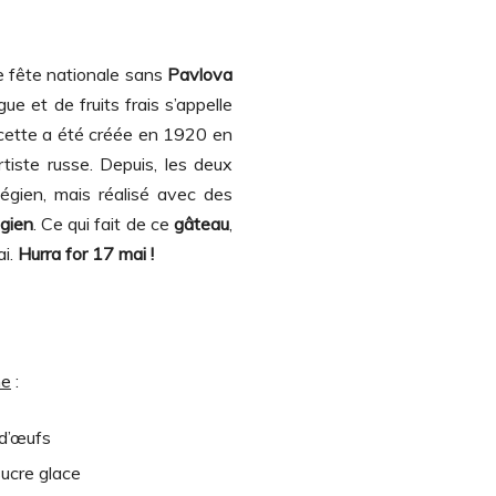
 de fête nationale sans
Pavlova
e et de fruits frais s’appelle
ecette a été créée en 1920 en
rtiste russe. Depuis, les deux
végien, mais réalisé avec des
gien
. Ce qui fait de ce
gâteau
,
ai.
Hurra for 17 mai !
me
:
 d’œufs
ucre glace