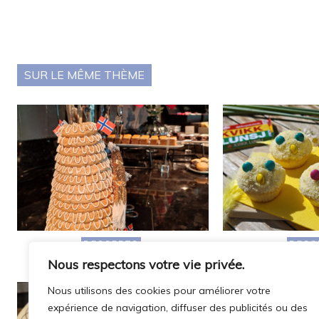
SUR LE MÊME THÈME
DESSERTS
DESS
Kransekake | Gâteau Traditionnel
Cupcakes de Pâq
Nous respectons votre vie privée.
Norvégien
Pou
Nous utilisons des cookies pour améliorer votre
expérience de navigation, diffuser des publicités ou des