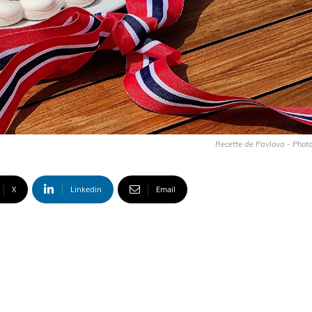
Recette de Pavlova - Phot
X
Linkedin
Email