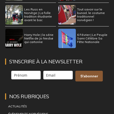
Les Russ en
Tout savoir sur le
Norvège | La folle
bunad, le costume
tradition étudiante
traditionnel
avant le bac
norvégien !
Harry Hole | la série
6 Février | Le Peuple
Netflix de Jo Nesbø
Sami Célèbre Sa
qui cartonne
Fête Nationale
S'INSCRIRE À LA NEWSLETTER
S'abonner
NOS RUBRIQUES
ACTUALITÉS
ÉVÈNEMENTS NORVÉGIENS