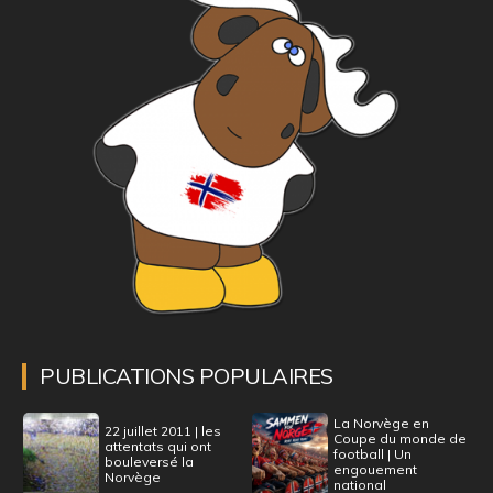
PUBLICATIONS POPULAIRES
La Norvège en
22 juillet 2011 | les
Coupe du monde de
attentats qui ont
football | Un
bouleversé la
engouement
Norvège
national