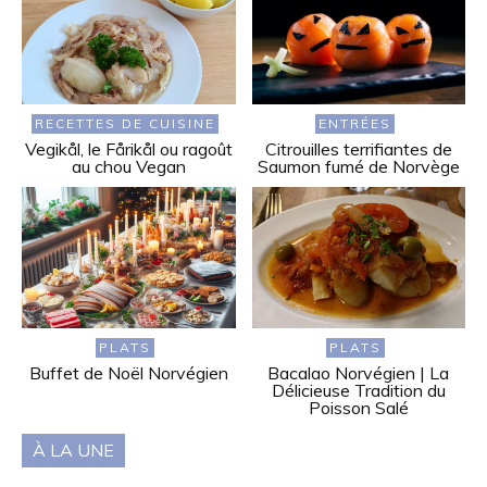
RECETTES DE CUISINE
ENTRÉES
Vegikål, le Fårikål ou ragoût
Citrouilles terrifiantes de
au chou Vegan
Saumon fumé de Norvège
PLATS
PLATS
Buffet de Noël Norvégien
Bacalao Norvégien | La
Délicieuse Tradition du
Poisson Salé
À LA UNE