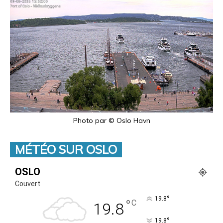
Photo par © Oslo Havn
MÉTÉO SUR OSLO
OSLO
Couvert
°
19.8
°
C
19.8
°
19.8