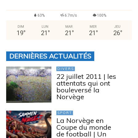
63%
6.7m/s
100%
DIM
LUN
MAR
MER
JEU
19
°
21
°
21
°
21
°
26
°
DERNIÈRES ACTUALITÉS
DIVERS
22 juillet 2011 | les
attentats qui ont
bouleversé la
Norvège
SPORT
La Norvège en
Coupe du monde
de football | Un