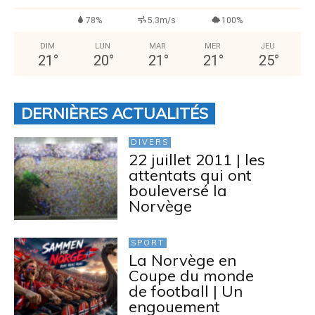
78%
5.3m/s
100%
DIM
LUN
MAR
MER
JEU
21
°
20
°
21
°
21
°
25
°
DERNIÈRES ACTUALITÉS
DIVERS
22 juillet 2011 | les
attentats qui ont
bouleversé la
Norvège
SPORT
La Norvège en
Coupe du monde
de football | Un
engouement