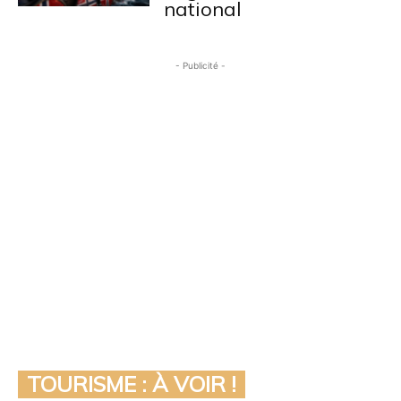
national
- Publicité -
TOURISME : À VOIR !