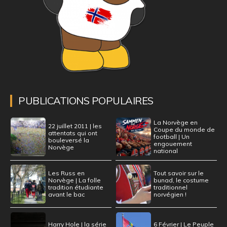
PUBLICATIONS POPULAIRES
La Norvège en
22 juillet 2011 | les
Coupe du monde de
attentats qui ont
football | Un
bouleversé la
engouement
Norvège
national
Les Russ en
Tout savoir sur le
Norvège | La folle
bunad, le costume
tradition étudiante
traditionnel
avant le bac
norvégien !
Harry Hole | la série
6 Février | Le Peuple