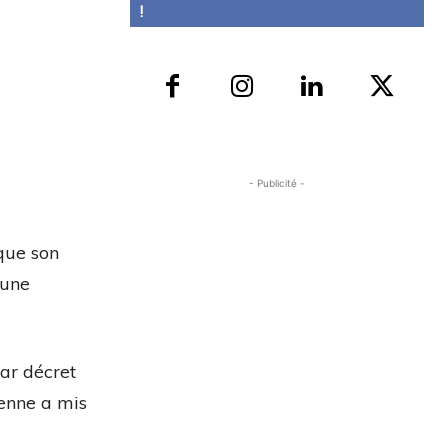
!
- Publicité -
 que son
 une
ar décret
ienne a mis