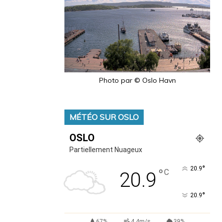
Photo par © Oslo Havn
MÉTÉO SUR OSLO
OSLO
Partiellement Nuageux
°
20.9
°
C
20.9
°
20.9
67%
4.4m/s
39%