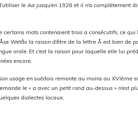
’utiliser le Aa jusqu’en 1928 et il n’a complètement d
certains mots contenaient trois a consécutifs, ce qui l
Åse Wetås la raison d’être de la lettre Å est bien de p
gue orale. Et c’est la raison pour laquelle elle lui préd
nées encore.
. Son usage en suédois remonte au moins au XVIème si
llemande le «
a avec un petit rond au-dessus
» n’est plu
uelques dialectes locaux.