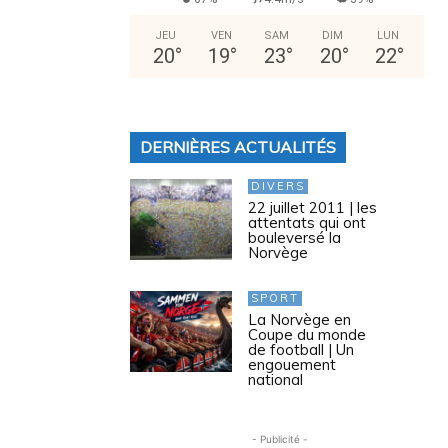
JEU
VEN
SAM
DIM
LUN
20
°
19
°
23
°
20
°
22
°
DERNIÈRES ACTUALITÉS
DIVERS
22 juillet 2011 | les
attentats qui ont
bouleversé la
Norvège
SPORT
La Norvège en
Coupe du monde
de football | Un
engouement
national
- Publicité -