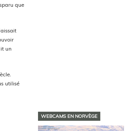
isparu que
aissait
ouvoir
it un
ècle.
s utilisé
WEBCAMS EN NORVÈGE