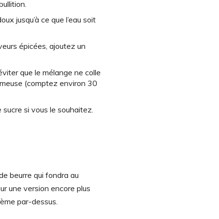
llition.
doux jusqu’à ce que l’eau soit
aveurs épicées, ajoutez un
éviter que le mélange ne colle
 crémeuse (comptez environ 30
 sucre si vous le souhaitez.
e beurre qui fondra au
ur une version encore plus
crème par-dessus.