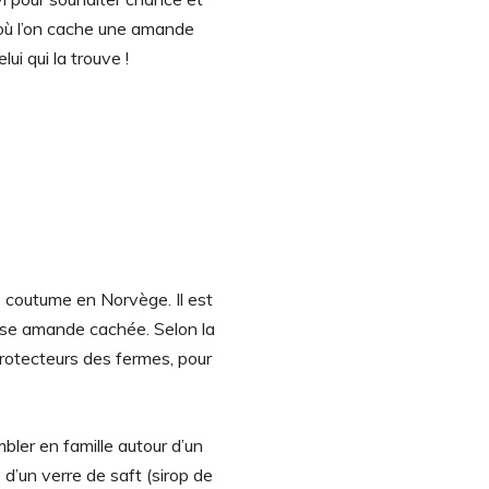
 où l’on cache une amande
i qui la trouve !
e coutume en Norvège. Il est
use amande cachée. Selon la
 protecteurs des fermes, pour
mbler en famille autour d’un
d’un verre de saft (sirop de