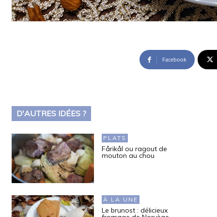
Facebook
D'AUTRES IDÉES ?
PLATS
Fårikål ou ragout de
mouton au chou
À LA UNE
Le brunost : délicieux