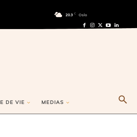
C
20.3
Oslo
E DE VIE
MEDIAS