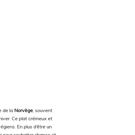
 de la
Norvège
, souvent
hiver. Ce plat crémeux et
égiens. En plus d’être un
ervi pour souhaiter chance et