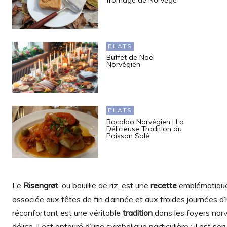
fromage de Norvège
PLATS
Buffet de Noël
Norvégien
PLATS
Bacalao Norvégien | La
Délicieuse Tradition du
Poisson Salé
Le
Risengrøt
, ou bouillie de riz, est une
recette
emblématique
associée aux fêtes de fin d’année et aux froides journées d’
réconfortant est une véritable
tradition
dans les foyers norv
délice, il est entouré d’une symbolique particulière : il est s