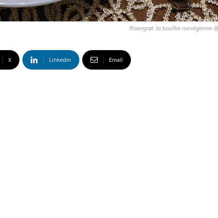
Risengrøt, la bouillie norvégienne
X
Linkedin
Email