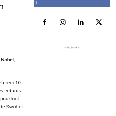
!
h
- Publicité -
 Nobel,
ercredi 10
es enfants
a pourtant
e de Swat et