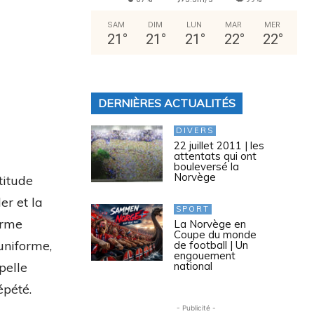
SAM
DIM
LUN
MAR
MER
21
°
21
°
21
°
22
°
22
°
DERNIÈRES ACTUALITÉS
DIVERS
22 juillet 2011 | les
attentats qui ont
bouleversé la
Norvège
titude
er et la
SPORT
orme
La Norvège en
Coupe du monde
 uniforme,
de football | Un
engouement
national
pelle
répété.
- Publicité -