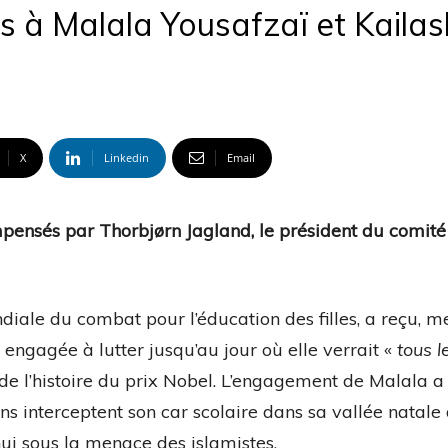
is à Malala Yousafzaï et Kailas
X
Linkedin
Email
ompensés par Thorbjørn Jagland, le président du comité
diale du combat pour l’éducation des filles, a reçu, m
t engagée à lutter jusqu’au jour où elle verrait «
tous l
te de l’histoire du prix Nobel. L’engagement de Malala 
ibans interceptent son car scolaire dans sa vallée natal
’hui sous la menace des islamistes.