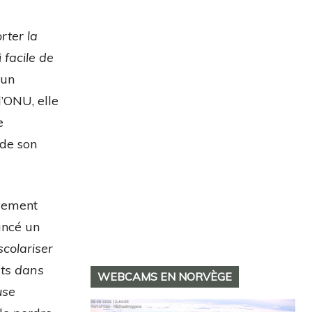
rter la
 facile de
 un
’ONU, elle
e
 de son
vement
lancé un
scolariser
nts dans
WEBCAMS EN NORVÈGE
use