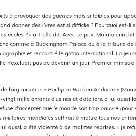
forts à provoquer des guerres mais si faibles pour appo
d donner des livres est si difficile ? Pourquoi est-il si
des écoles ?
» a-t-elle dit. Avec ce prix, Malala enrichit
anche comme à Buckingham Palace ou à la tribune de l
ographie et rencontré le gotha international. La jeun
lle n’excluait pas de devenir un jour Premier ministre
 de l’organisation «
Bachpan Bachao Andolan
» (Mou
ingt mille enfants d’usines et d’ateliers, a lui aussi 
refuse d’accepter que le monde soit trop pauvre (pour 
militaires mondiales suffirait à mettre tous nos enfa
 lui aussi, a été violenté à de maintes reprises. «
Je ref