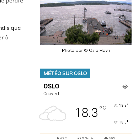
 de perdre
andis que
er à
Photo par © Oslo Havn
MÉTÉO SUR OSLO
OSLO
Couvert
°
18.3
°
C
18.3
°
18.3
67%
3.3m/s
99%