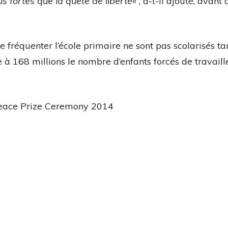
s fortes que la quête de liberté
« , a-t-il ajouté, avant
e fréquenter l’école primaire ne sont pas scolarisés t
re à 168 millions le nombre d’enfants forcés de travaill
eace Prize Ceremony 2014