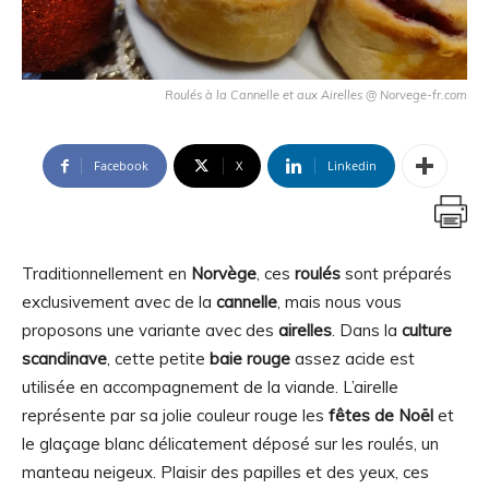
Roulés à la Cannelle et aux Airelles @ Norvege-fr.com
Facebook
X
Linkedin
Traditionnellement en
Norvège
, ces
roulés
sont préparés
exclusivement avec de la
cannelle
, mais nous vous
proposons une variante avec des
airelles
. Dans la
culture
scandinave
, cette petite
baie rouge
assez acide est
utilisée en accompagnement de la viande. L’airelle
représente par sa jolie couleur rouge les
fêtes de Noël
et
le glaçage blanc délicatement déposé sur les roulés, un
manteau neigeux. Plaisir des papilles et des yeux, ces