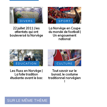
DIVERS
SPORT
22 juillet 2011 | les
La Norvège en Coupe
attentats qui ont
du monde de football |
bouleversé la Norvège
Un engouement
national
ÉDUCATION
CULTURE
Les Russ en Norvège |
Tout savoir sur le
La folle tradition
bunad, le costume
étudiante avant le bac
traditionnel norvégien
!
SUR LE MÊME THÈME