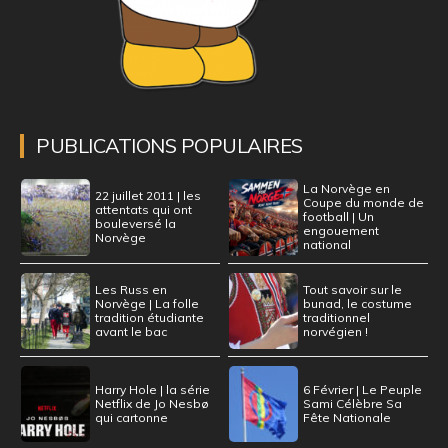
PUBLICATIONS POPULAIRES
La Norvège en
22 juillet 2011 | les
Coupe du monde de
attentats qui ont
football | Un
bouleversé la
engouement
Norvège
national
Les Russ en
Tout savoir sur le
Norvège | La folle
bunad, le costume
tradition étudiante
traditionnel
avant le bac
norvégien !
Harry Hole | la série
6 Février | Le Peuple
Netflix de Jo Nesbø
Sami Célèbre Sa
qui cartonne
Fête Nationale