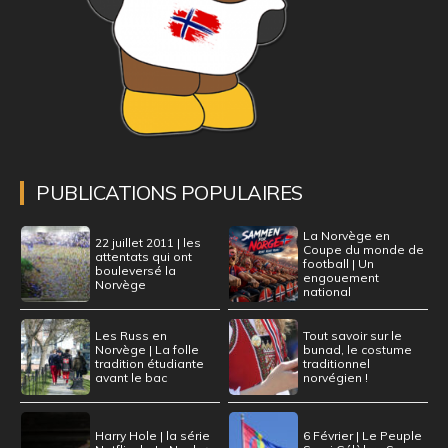
PUBLICATIONS POPULAIRES
La Norvège en
22 juillet 2011 | les
Coupe du monde de
attentats qui ont
football | Un
bouleversé la
engouement
Norvège
national
Les Russ en
Tout savoir sur le
Norvège | La folle
bunad, le costume
tradition étudiante
traditionnel
avant le bac
norvégien !
Harry Hole | la série
6 Février | Le Peuple