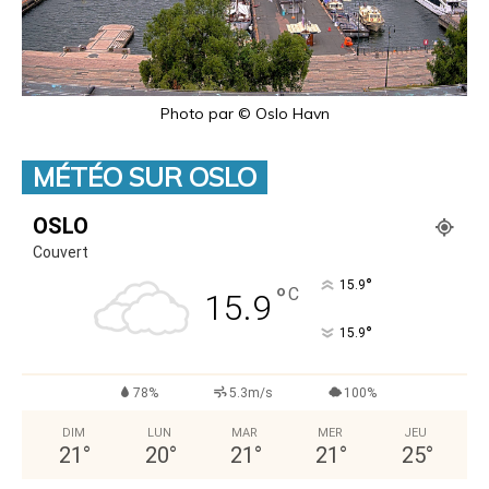
Photo par © Oslo Havn
MÉTÉO SUR OSLO
OSLO
Couvert
°
15.9
°
C
15.9
°
15.9
78%
5.3m/s
100%
DIM
LUN
MAR
MER
JEU
21
°
20
°
21
°
21
°
25
°