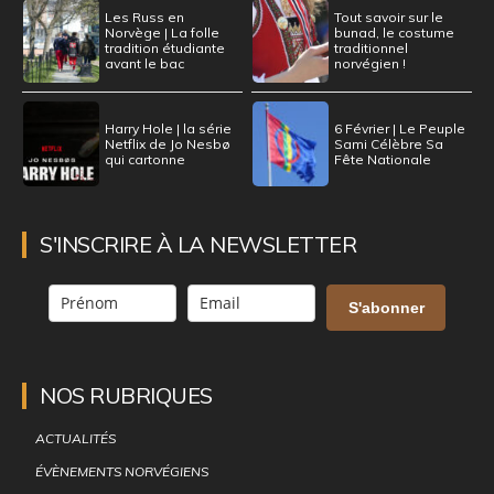
Les Russ en
Tout savoir sur le
Norvège | La folle
bunad, le costume
tradition étudiante
traditionnel
avant le bac
norvégien !
Harry Hole | la série
6 Février | Le Peuple
Netflix de Jo Nesbø
Sami Célèbre Sa
qui cartonne
Fête Nationale
S'INSCRIRE À LA NEWSLETTER
S'abonner
NOS RUBRIQUES
ACTUALITÉS
ÉVÈNEMENTS NORVÉGIENS