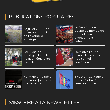
PUBLICATIONS POPULAIRES
La Norvège en
22 juillet 2011 | les
Coupe du monde de
attentats qui ont
football | Un
bouleversé la
engouement
Norvège
national
Les Russ en
Tout savoir sur le
Norvège | La folle
bunad, le costume
tradition étudiante
traditionnel
avant le bac
norvégien !
Harry Hole | la série
6 Février | Le Peuple
Netflix de Jo Nesbø
Sami Célèbre Sa
qui cartonne
Fête Nationale
S'INSCRIRE À LA NEWSLETTER