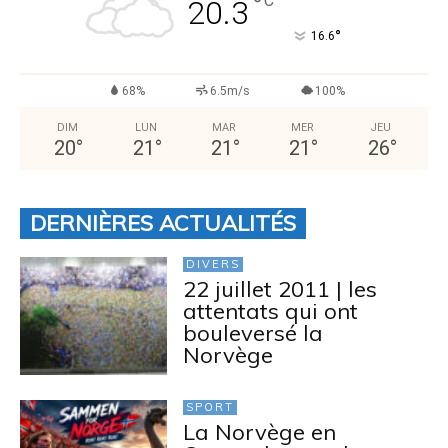
°
C
20.3
°
16.6
68%
6.5m/s
100%
DIM
LUN
MAR
MER
JEU
20
°
21
°
21
°
21
°
26
°
DERNIÈRES ACTUALITÉS
DIVERS
22 juillet 2011 | les
attentats qui ont
bouleversé la
Norvège
SPORT
La Norvège en