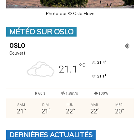
Photo par © Oslo Havn
MÉTÉO SUR OSLO
OSLO
Couvert
°
21.4
°
C
21.1
°
21.1
60%
1.8m/s
100%
SAM
DIM
LUN
MAR
MER
21
°
21
°
22
°
22
°
20
°
DERNIÈRES ACTUALITÉS