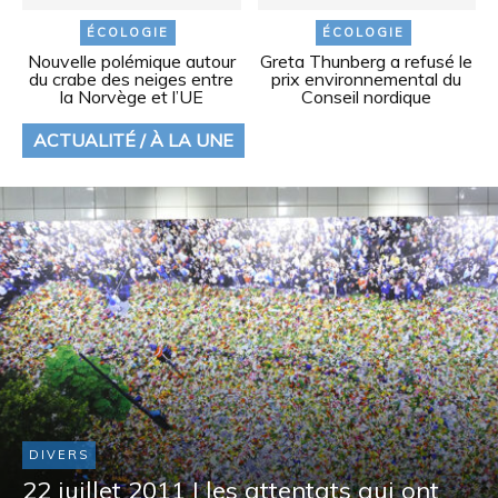
ÉCOLOGIE
ÉCOLOGIE
Nouvelle polémique autour
Greta Thunberg a refusé le
du crabe des neiges entre
prix environnemental du
la Norvège et l’UE
Conseil nordique
ACTUALITÉ / À LA UNE
DIVERS
22 juillet 2011 | les attentats qui ont