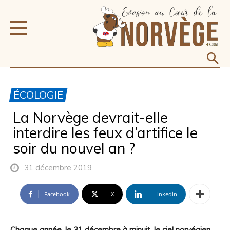
ÉCOLOGIE
La Norvège devrait-elle
interdire les feux d’artifice le
soir du nouvel an ?
31 décembre 2019
Facebook
X
Linkedin
Chaque année, le 31 décembre à minuit, le ciel norvégien