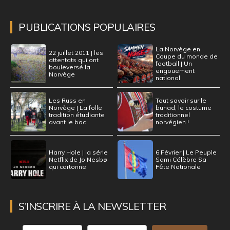
PUBLICATIONS POPULAIRES
La Norvège en
22 juillet 2011 | les
Coupe du monde de
attentats qui ont
football | Un
bouleversé la
engouement
Norvège
national
Les Russ en
Tout savoir sur le
Norvège | La folle
bunad, le costume
tradition étudiante
traditionnel
avant le bac
norvégien !
Harry Hole | la série
6 Février | Le Peuple
Netflix de Jo Nesbø
Sami Célèbre Sa
qui cartonne
Fête Nationale
S'INSCRIRE À LA NEWSLETTER