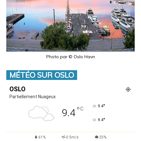
Photo par © Oslo Havn
MÉTÉO SUR OSLO
OSLO
Partiellement Nuageux
°
9.4
°
C
9.4
°
9.4
61%
0.5m/s
25%