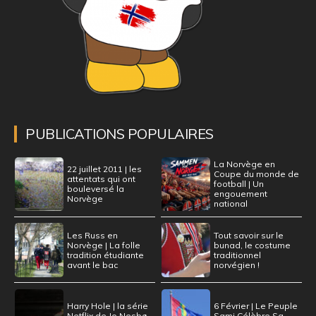
PUBLICATIONS POPULAIRES
La Norvège en
22 juillet 2011 | les
Coupe du monde de
attentats qui ont
football | Un
bouleversé la
engouement
Norvège
national
Les Russ en
Tout savoir sur le
Norvège | La folle
bunad, le costume
tradition étudiante
traditionnel
avant le bac
norvégien !
Harry Hole | la série
6 Février | Le Peuple
Netflix de Jo Nesbø
Sami Célèbre Sa