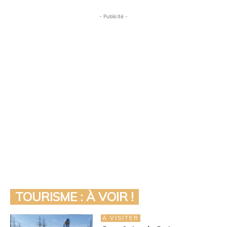
- Publicité -
TOURISME : À VOIR !
À VISITER