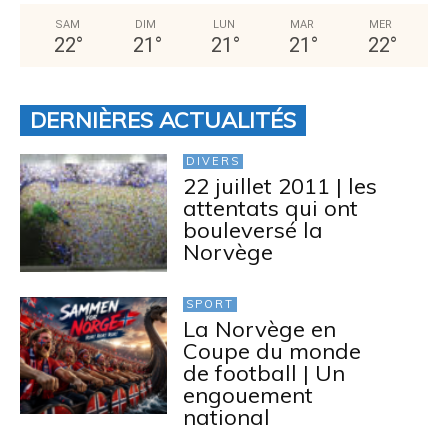
SAM
DIM
LUN
MAR
MER
22
°
21
°
21
°
21
°
22
°
DERNIÈRES ACTUALITÉS
DIVERS
22 juillet 2011 | les
attentats qui ont
bouleversé la
Norvège
SPORT
La Norvège en
Coupe du monde
de football | Un
engouement
national