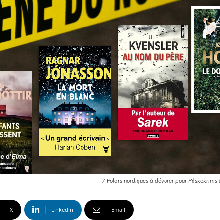
7 Polars nordiques à dévorer pour Påskekrims
X
Linkedin
Email