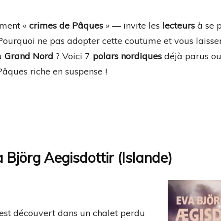
ement «
crimes de Pâques
» — invite les
lecteurs
à se 
 Pourquoi ne pas adopter cette coutume et vous laisse
du
Grand Nord
? Voici 7
polars nordiques
déjà parus ou
âques riche en suspense !
 Björg Aegisdottir (Islande)
e est découvert dans un chalet perdu