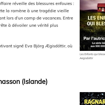
ffaire réveille des blessures enfouies :
uête la ramène à une tragédie vieille
ant lors d’un camp de vacances. Entre
rête à dévoiler une vérité plus
tivant signé Eva Björg Ægisdóttir, où
Les Enfants qui bles
Aegisdottir
nasson (Islande)