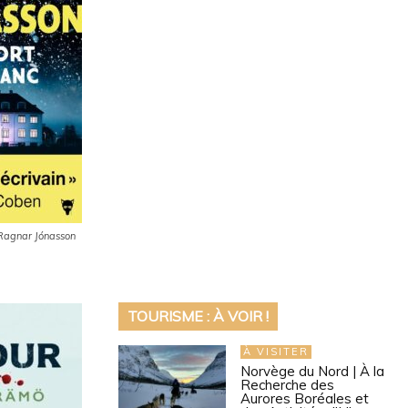
 Ragnar Jónasson
TOURISME : À VOIR !
À VISITER
Norvège du Nord | À la
Recherche des
Aurores Boréales et