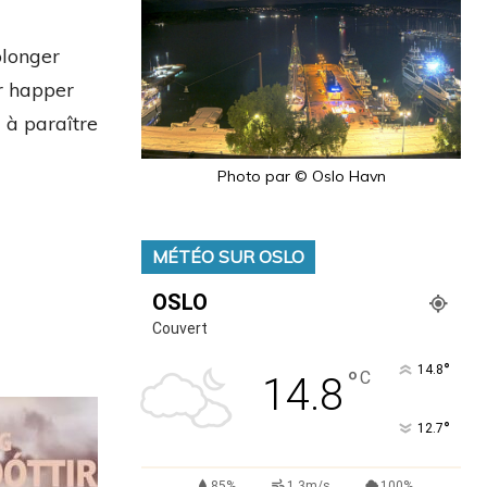
plonger
r happer
 à paraître
Photo par © Oslo Havn
MÉTÉO SUR OSLO
OSLO
Couvert
°
14.8
°
C
14.8
°
12.7
85%
1.3m/s
100%