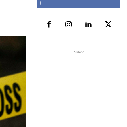
!
- Publicité -