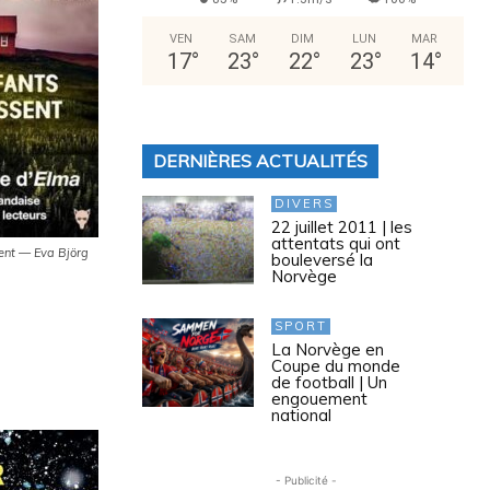
VEN
SAM
DIM
LUN
MAR
17
°
23
°
22
°
23
°
14
°
DERNIÈRES ACTUALITÉS
DIVERS
22 juillet 2011 | les
attentats qui ont
sent — Eva Björg
bouleversé la
Norvège
SPORT
La Norvège en
Coupe du monde
de football | Un
engouement
national
- Publicité -