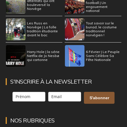
attentats qui ont
football | Un
bouleversé la
engouement
Norvège
national
Les Russ en
Tout savoir sur le
Norvège | La folle
bunad, le costume
tradition étudiante
traditionnel
avant le bac
norvégien !
Harry Hole | la série
6 Février | Le Peuple
Netflix de Jo Nesbø
Sami Célèbre Sa
qui cartonne
Fête Nationale
S'INSCRIRE À LA NEWSLETTER
S'abonner
NOS RUBRIQUES