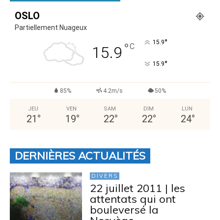
OSLO
Partiellement Nuageux
°
15.9
°
C
15.9
°
15.9
85%
4.2m/s
50%
JEU
VEN
SAM
DIM
LUN
21
°
19
°
22
°
22
°
24
°
DERNIÈRES ACTUALITÉS
DIVERS
22 juillet 2011 | les
attentats qui ont
bouleversé la