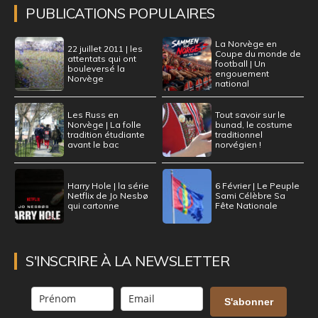
PUBLICATIONS POPULAIRES
La Norvège en
22 juillet 2011 | les
Coupe du monde de
attentats qui ont
football | Un
bouleversé la
engouement
Norvège
national
Les Russ en
Tout savoir sur le
Norvège | La folle
bunad, le costume
tradition étudiante
traditionnel
avant le bac
norvégien !
Harry Hole | la série
6 Février | Le Peuple
Netflix de Jo Nesbø
Sami Célèbre Sa
qui cartonne
Fête Nationale
S'INSCRIRE À LA NEWSLETTER
S'abonner