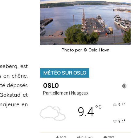
Photo par © Oslo Havn
seberg, est
MÉTÉO SUR OSLO
s en chêne,
été déposés
OSLO
Partiellement Nuageux
 Gokstad et
 majeure en
°
9.4
°
C
9.4
°
9.4
61%
0.5m/s
25%