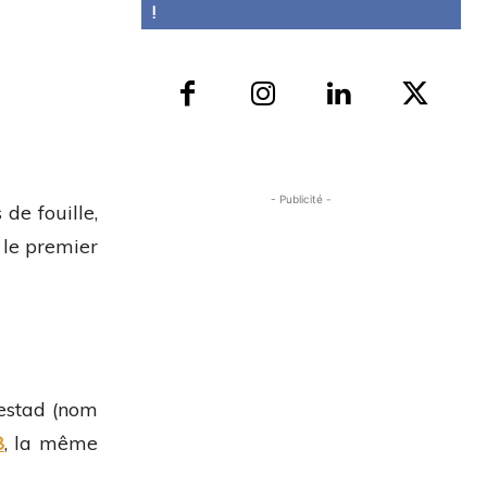
!
- Publicité -
de fouille,
 le premier
lestad (nom
8
, la même