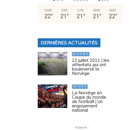
SAM
DIM
LUN
MAR
MER
22
°
21
°
21
°
21
°
22
°
DERNIÈRES ACTUALITÉS
DIVERS
22 juillet 2011 | les
attentats qui ont
bouleversé la
Norvège
SPORT
La Norvège en
Coupe du monde
de football | Un
engouement
national
- Publicité -