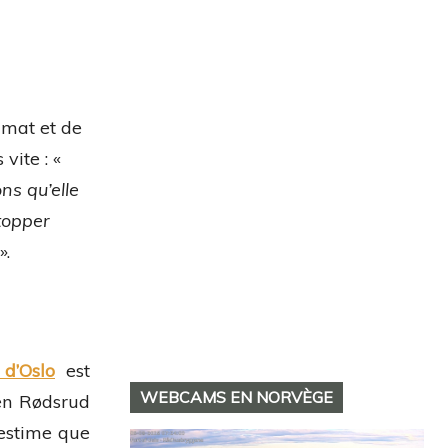
imat et de
vite : «
ns qu’elle
topper
».
 d’Oslo
est
WEBCAMS EN NORVÈGE
sen Rødsrud
 estime que