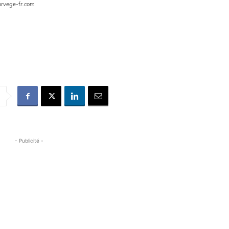
orvege-fr.com
- Publicité -