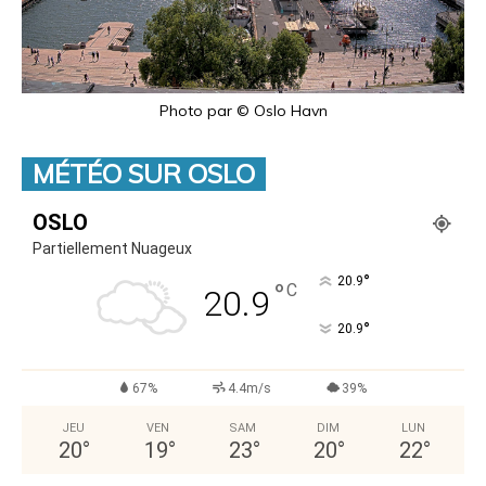
Photo par © Oslo Havn
MÉTÉO SUR OSLO
OSLO
Partiellement Nuageux
°
20.9
°
C
20.9
°
20.9
67%
4.4m/s
39%
JEU
VEN
SAM
DIM
LUN
20
°
19
°
23
°
20
°
22
°