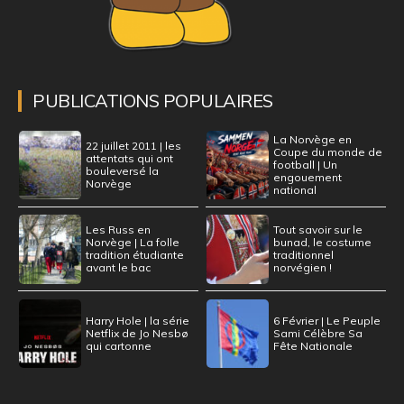
PUBLICATIONS POPULAIRES
La Norvège en
22 juillet 2011 | les
Coupe du monde de
attentats qui ont
football | Un
bouleversé la
engouement
Norvège
national
Les Russ en
Tout savoir sur le
Norvège | La folle
bunad, le costume
tradition étudiante
traditionnel
avant le bac
norvégien !
Harry Hole | la série
6 Février | Le Peuple
Netflix de Jo Nesbø
Sami Célèbre Sa
qui cartonne
Fête Nationale