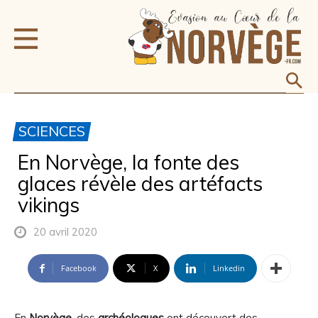
SCIENCES
En Norvège, la fonte des
glaces révèle des artéfacts
vikings
20 avril 2020
Facebook
X
Linkedin
En
Norvège
, des
archéologues
ont découvert des