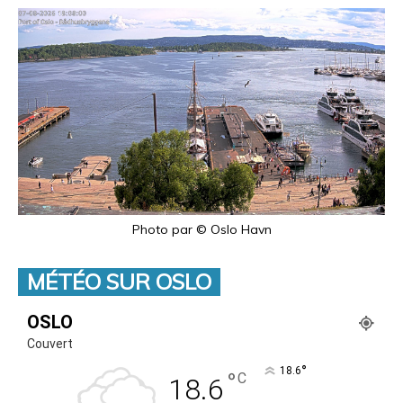
Photo par © Oslo Havn
MÉTÉO SUR OSLO
OSLO
Couvert
°
18.6
°
C
18.6