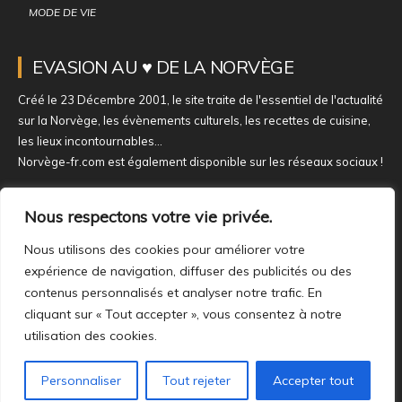
MODE DE VIE
EVASION AU ♥ DE LA NORVÈGE
Créé le 23 Décembre 2001, le site traite de l'essentiel de l'actualité
sur la Norvège, les évènements culturels, les recettes de cuisine,
les lieux incontournables...
Norvège-fr.com est également disponible sur les réseaux sociaux !
NOUS REJOINDRE SUR NOS RÉSEAUX
Nous respectons votre vie privée.
Nous utilisons des cookies pour améliorer votre
expérience de navigation, diffuser des publicités ou des
contenus personnalisés et analyser notre trafic. En
cliquant sur « Tout accepter », vous consentez à notre
utilisation des cookies.
À PROPOS
MENTIONS LÉGALES
Personnaliser
Tout rejeter
Accepter tout
POLITIQUE DE CONFIDENTIALITÉ