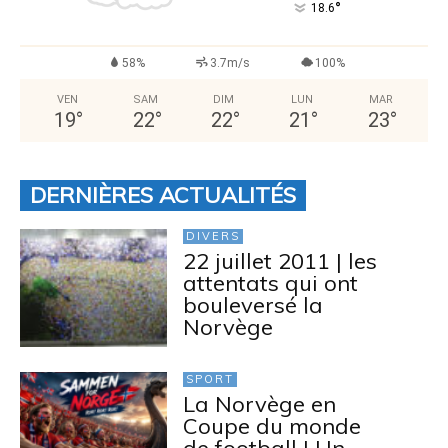
°
18.6
58%
3.7m/s
100%
VEN
SAM
DIM
LUN
MAR
19
°
22
°
22
°
21
°
23
°
DERNIÈRES ACTUALITÉS
DIVERS
22 juillet 2011 | les
attentats qui ont
bouleversé la
Norvège
SPORT
La Norvège en
Coupe du monde
de football | Un