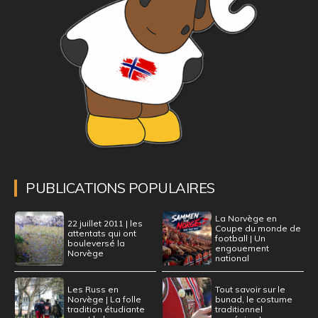
PUBLICATIONS POPULAIRES
La Norvège en
22 juillet 2011 | les
Coupe du monde de
attentats qui ont
football | Un
bouleversé la
engouement
Norvège
national
Les Russ en
Tout savoir sur le
Norvège | La folle
bunad, le costume
tradition étudiante
traditionnel