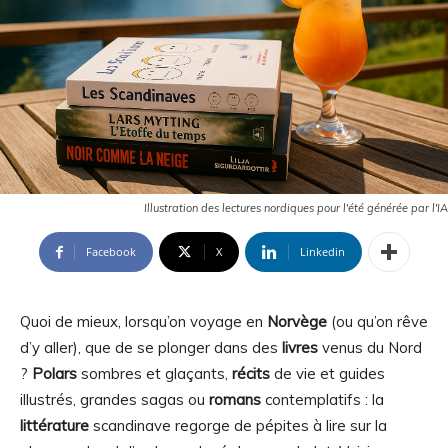
Illustration des lectures nordiques pour l'été générée par l'IA
Facebook
X
Linkedin
Quoi de mieux, lorsqu’on voyage en
Norvège
(ou qu’on rêve
d’y aller), que de se plonger dans des
livres
venus du Nord
?
Polars
sombres et glaçants,
récits
de vie et guides
illustrés, grandes sagas ou
romans
contemplatifs : la
littérature
scandinave regorge de pépites à lire sur la