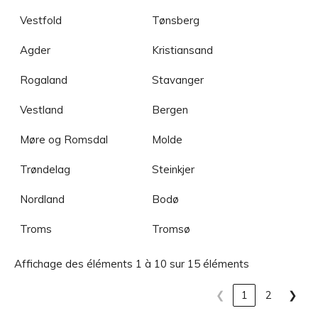
Vestfold
Tønsberg
Agder
Kristiansand
Rogaland
Stavanger
Vestland
Bergen
Møre og Romsdal
Molde
Trøndelag
Steinkjer
Nordland
Bodø
Troms
Tromsø
Affichage des éléments 1 à 10 sur 15 éléments
❮
1
2
❯