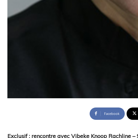
Facebook
Exclusif : rencontre avec Vibeke Knoop Rachline –