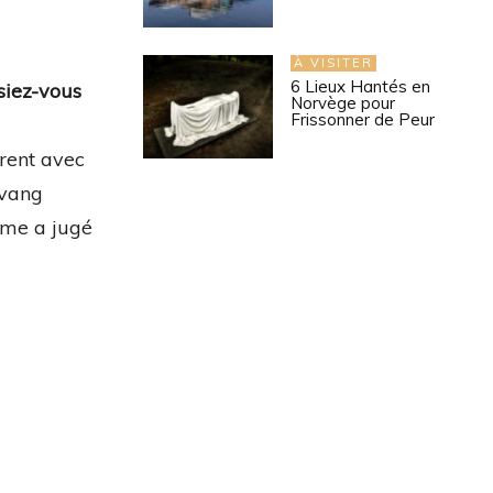
À VISITER
6 Lieux Hantés en
siez-vous
Norvège pour
Frissonner de Peur
urent avec
lvang
ême a jugé