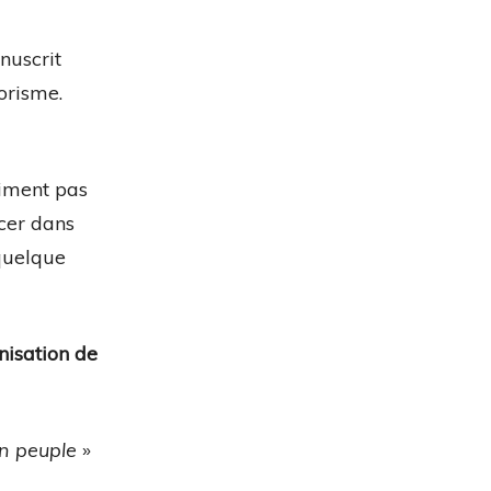
nuscrit
orisme.
aiment pas
acer dans
 quelque
nisation de
un peuple
»