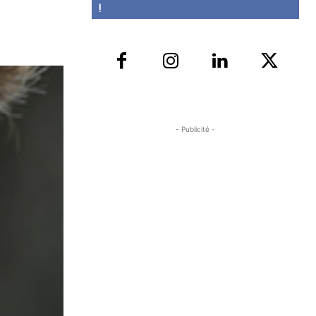
!
- Publicité -