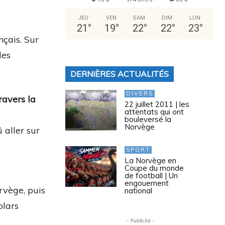
JEU
VEN
SAM
DIM
LUN
21
°
19
°
22
°
22
°
23
°
nçais. Sur
les
DERNIÈRES ACTUALITÉS
DIVERS
ravers la
22 juillet 2011 | les
attentats qui ont
bouleversé la
Norvège
 aller sur
SPORT
La Norvège en
Coupe du monde
de football | Un
engouement
rvège, puis
national
olars
- Publicité -