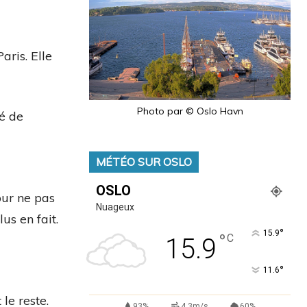
aris. Elle
Photo par © Oslo Havn
é de
MÉTÉO SUR OSLO
OSLO
our ne pas
Nuageux
us en fait.
°
15.9
°
C
15.9
°
11.6
le reste.
93%
4.3m/s
60%