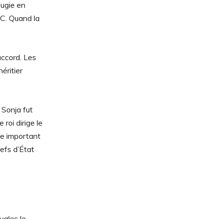
fugie en
C. Quand la
accord. Les
éritier
 Sonja fut
roi dirige le
le important
hefs d’État
yales le