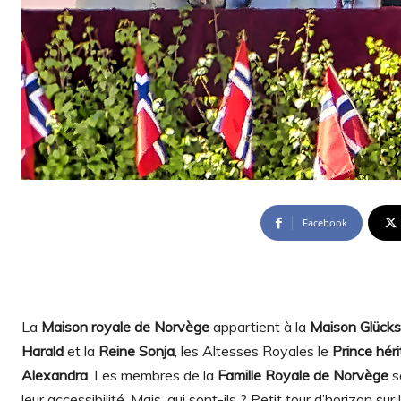
Facebook
La
Maison royale de Norvège
appartient à la
Maison Glücks
Harald
et la
Reine Sonja
, les Altesses Royales le
Prince hér
Alexandra
. Les membres de la
Famille Royale de Norvège
s
leur accessibilité. Mais, qui sont-ils ? Petit tour d’horizon su