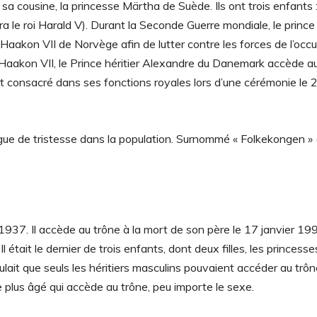
 cousine, la princesse Märtha de Suède. Ils ont trois enfants :
ra le roi Harald V). Durant la Seconde Guerre mondiale, le prince 
Haakon VII de Norvège afin de lutter contre les forces de l’occu
 Haakon VII, le Prince héritier Alexandre du Danemark accède a
est consacré dans ses fonctions royales lors d’une cérémonie le 
gue de tristesse dans la population. Surnommé « Folkekongen » (
1937. Il accède au trône à la mort de son père le 17 janvier 199
était le dernier de trois enfants, dont deux filles, les princess
ulait que seuls les héritiers masculins pouvaient accéder au trô
le plus âgé qui accède au trône, peu importe le sexe.