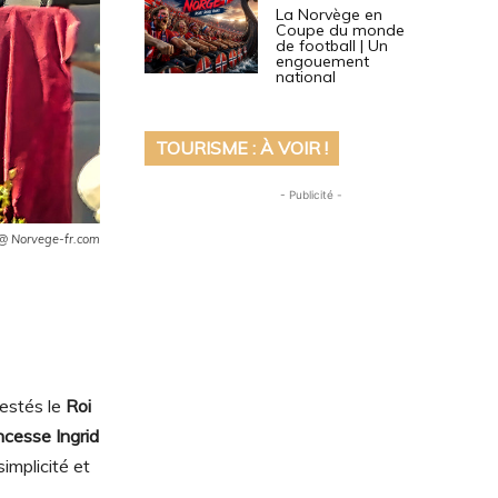
La Norvège en
Coupe du monde
de football | Un
engouement
national
TOURISME : À VOIR !
- Publicité -
 @ Norvege-fr.com
jestés le
Roi
ncesse Ingrid
simplicité et