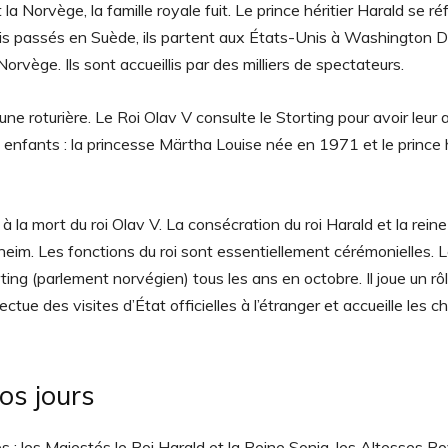
a Norvège, la famille royale fuit. Le prince héritier Harald se ré
s passés en Suède, ils partent aux États-Unis à Washington D
orvège. Ils sont accueillis par des milliers de spectateurs.
e roturière. Le Roi Olav V consulte le Storting pour avoir leur 
 enfants : la princesse Märtha Louise née en 1971 et le prince h
à la mort du roi Olav V. La consécration du roi Harald et la reine
im. Les fonctions du roi sont essentiellement cérémonielles. Le 
ting (parlement norvégien) tous les ans en octobre. Il joue un rô
e des visites d’État officielles à l’étranger et accueille les c
os jours
 les Majestés le Roi Harald et la Reine Sonja, les Altesses Ro