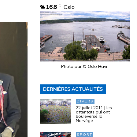
16.6
Oslo
C
Photo par © Oslo Havn
DERNIÈRES ACTUALITÉS
DIVERS
22 juillet 2011 | les
attentats qui ont
bouleversé la
Norvège
SPORT