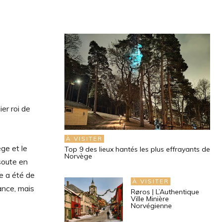
er roi de
À VISITER
ge et le
Top 9 des lieux hantés les plus effrayants de
Norvège
soute en
e a été de
À VISITER
ance, mais
Røros | L’Authentique
Ville Minière
Norvégienne