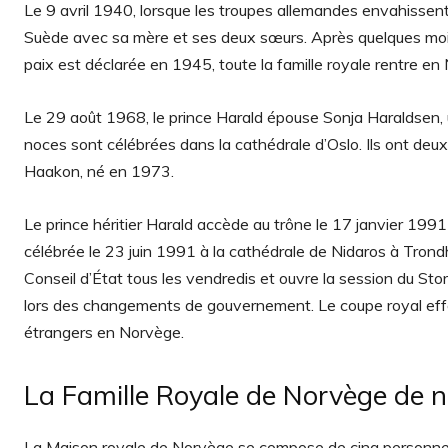
Le 9 avril 1940, lorsque les troupes allemandes envahissent l
Suède avec sa mère et ses deux sœurs. Après quelques moi
paix est déclarée en 1945, toute la famille royale rentre en N
Le 29 août 1968, le prince Harald épouse Sonja Haraldsen, un
noces sont célébrées dans la cathédrale d’Oslo. Ils ont deux
Haakon, né en 1973.
Le prince héritier Harald accède au trône le 17 janvier 1991 
célébrée le 23 juin 1991 à la cathédrale de Nidaros à Trondhe
Conseil d’État tous les vendredis et ouvre la session du Stor
lors des changements de gouvernement. Le coupe royal effectu
étrangers en Norvège.
La Famille Royale de Norvège de n
La Maison royale de Norvège se compose de cinq personnes :