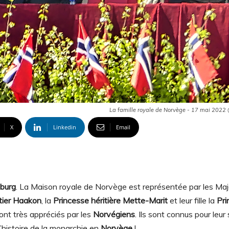
La famille royale de Norvège - 17 mai 2022
X
Linkedin
Email
burg
. La Maison royale de Norvège est représentée par les Ma
itier Haakon
, la
Princesse héritière Mette-Marit
et leur fille la
Pri
ont très appréciés par les
Norvégiens
. Ils sont connus pour leur 
r l’histoire de la monarchie en
Norvège
!