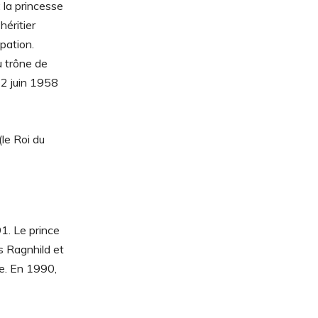
 la princesse
héritier
pation.
u trône de
22 juin 1958
le Roi du
1. Le prince
es Ragnhild et
ne. En 1990,