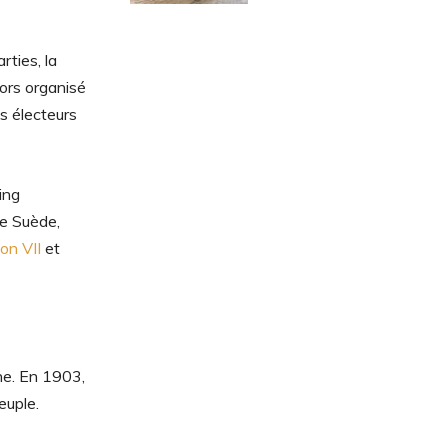
rties, la
ors organisé
s électeurs
ing
de Suède,
on VII
et
ne. En 1903,
euple.