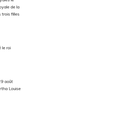
oyale de la
rois filles
 le roi
 29 août
ärtha Louise