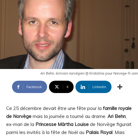
Ari Behn, écrivain norvégien @ Kristalina pour Norvege-fr.com
Facebook
X
Linkedin
Ce 25 décembre devait être une fête pour la
famille royale
de Norvège
mais la journée a tourné au drame.
Ari Behn
,
ex-mari de la
Princesse Märtha Louise
de Norvège figurait
parmi les invités à la fête de Noël au
Palais Royal
. Mais