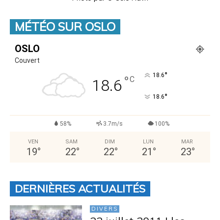
MÉTÉO SUR OSLO
OSLO
Couvert
°
18.6
°
C
18.6
°
18.6
58%
3.7m/s
100%
VEN
SAM
DIM
LUN
MAR
19
°
22
°
22
°
21
°
23
°
DERNIÈRES ACTUALITÉS
DIVERS