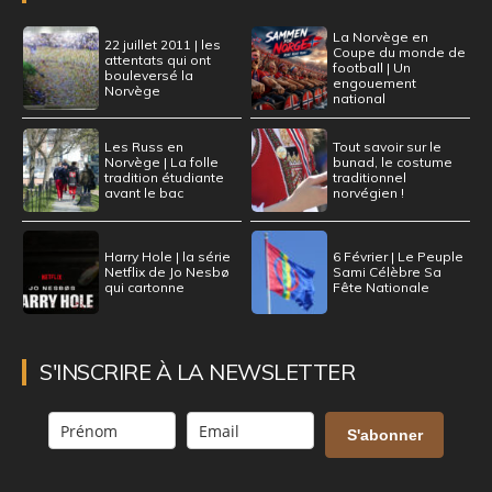
La Norvège en
22 juillet 2011 | les
Coupe du monde de
attentats qui ont
football | Un
bouleversé la
engouement
Norvège
national
Les Russ en
Tout savoir sur le
Norvège | La folle
bunad, le costume
tradition étudiante
traditionnel
avant le bac
norvégien !
Harry Hole | la série
6 Février | Le Peuple
Netflix de Jo Nesbø
Sami Célèbre Sa
qui cartonne
Fête Nationale
S'INSCRIRE À LA NEWSLETTER
S'abonner