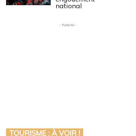
national
- Publicité -
TOURISME : À VOIR !