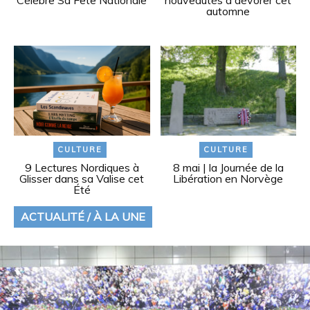
Célèbre Sa Fête Nationale
nouveautés à dévorer cet
automne
CULTURE
CULTURE
9 Lectures Nordiques à
8 mai | la Journée de la
Glisser dans sa Valise cet
Libération en Norvège
Été
ACTUALITÉ / À LA UNE