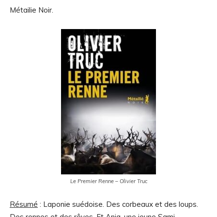
Métailie Noir.
Le Premier Renne – Olivier Truc
Résumé
: Laponie suédoise. Des corbeaux et des loups.
Des rennes et des rêves. Et Anja, une jeune Sami,