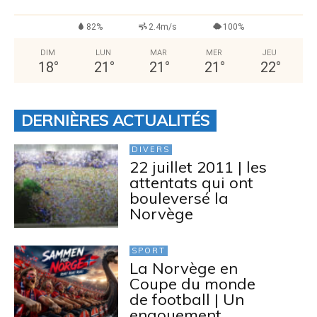
82%
2.4m/s
100%
DIM
LUN
MAR
MER
JEU
18
°
21
°
21
°
21
°
22
°
DERNIÈRES ACTUALITÉS
DIVERS
22 juillet 2011 | les
attentats qui ont
bouleversé la
Norvège
SPORT
La Norvège en
Coupe du monde
de football | Un
engouement