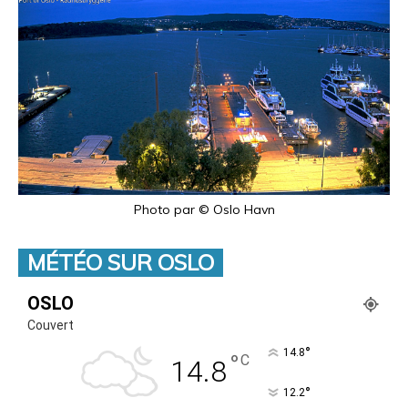
Photo par © Oslo Havn
MÉTÉO SUR OSLO
OSLO
Couvert
°
14.8
°
C
14.8
°
12.2