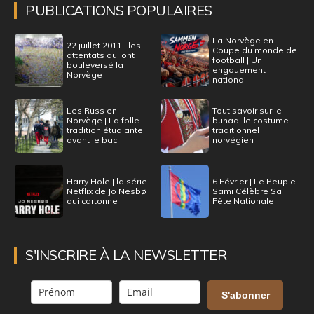
PUBLICATIONS POPULAIRES
La Norvège en
22 juillet 2011 | les
Coupe du monde de
attentats qui ont
football | Un
bouleversé la
engouement
Norvège
national
Les Russ en
Tout savoir sur le
Norvège | La folle
bunad, le costume
tradition étudiante
traditionnel
avant le bac
norvégien !
Harry Hole | la série
6 Février | Le Peuple
Netflix de Jo Nesbø
Sami Célèbre Sa
qui cartonne
Fête Nationale
S'INSCRIRE À LA NEWSLETTER
S'abonner