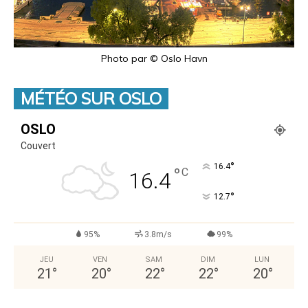
Photo par © Oslo Havn
MÉTÉO SUR OSLO
OSLO
Couvert
°
16.4
°
C
16.4
°
12.7
95%
3.8m/s
99%
JEU
VEN
SAM
DIM
LUN
21
°
20
°
22
°
22
°
20
°