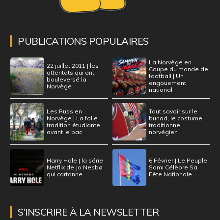
PUBLICATIONS POPULAIRES
La Norvège en
22 juillet 2011 | les
Coupe du monde de
attentats qui ont
football | Un
bouleversé la
engouement
Norvège
national
Les Russ en
Tout savoir sur le
Norvège | La folle
bunad, le costume
tradition étudiante
traditionnel
avant le bac
norvégien !
Harry Hole | la série
6 Février | Le Peuple
Netflix de Jo Nesbø
Sami Célèbre Sa
qui cartonne
Fête Nationale
S'INSCRIRE À LA NEWSLETTER