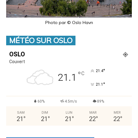
Photo par © Oslo Havn
MÉTÉO SUR OSLO
OSLO
Couvert
°
21.4
°
C
21.1
°
21.1
60%
4.5m/s
89%
SAM
DIM
LUN
MAR
MER
21
°
21
°
21
°
22
°
22
°