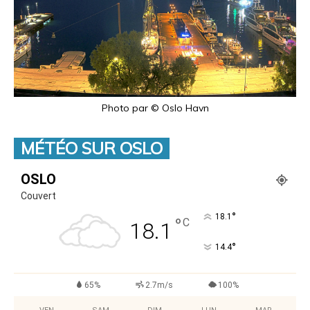
Photo par © Oslo Havn
MÉTÉO SUR OSLO
OSLO
Couvert
°
18.1
°
C
18.1
°
14.4
65%
2.7m/s
100%