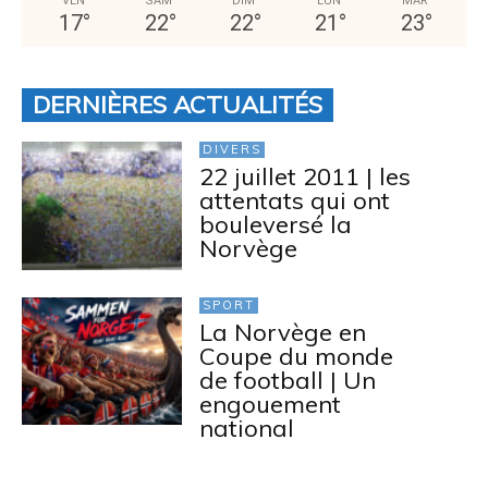
VEN
SAM
DIM
LUN
MAR
17
°
22
°
22
°
21
°
23
°
DERNIÈRES ACTUALITÉS
DIVERS
22 juillet 2011 | les
attentats qui ont
bouleversé la
Norvège
SPORT
La Norvège en
Coupe du monde
de football | Un
engouement
national