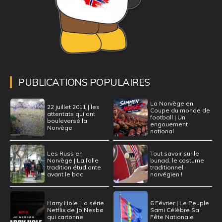
PUBLICATIONS POPULAIRES
La Norvège en
22 juillet 2011 | les
Coupe du monde de
attentats qui ont
football | Un
bouleversé la
engouement
Norvège
national
Les Russ en
Tout savoir sur le
Norvège | La folle
bunad, le costume
tradition étudiante
traditionnel
avant le bac
norvégien !
Harry Hole | la série
6 Février | Le Peuple
Netflix de Jo Nesbø
Sami Célèbre Sa
qui cartonne
Fête Nationale