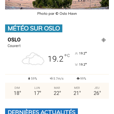
Photo par © Oslo Havn
MÉTÉO SUR OSLO
OSLO
Couvert
°
19.2
°
C
19.2
°
19.2
59%
5.7m/s
99%
DIM
LUN
MAR
MER
JEU
18
°
17
°
22
°
21
°
26
°
DERNIÈRES ACTUALITÉS