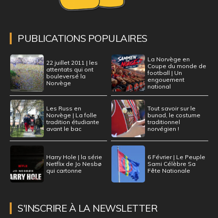
PUBLICATIONS POPULAIRES
La Norvège en
22 juillet 2011 | les
Coupe du monde de
attentats qui ont
football | Un
bouleversé la
engouement
Norvège
national
Les Russ en
Tout savoir sur le
Norvège | La folle
bunad, le costume
tradition étudiante
traditionnel
avant le bac
norvégien !
Harry Hole | la série
6 Février | Le Peuple
Netflix de Jo Nesbø
Sami Célèbre Sa
qui cartonne
Fête Nationale
S'INSCRIRE À LA NEWSLETTER