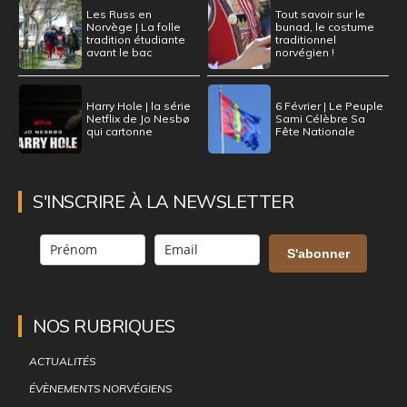
Les Russ en
Tout savoir sur le
Norvège | La folle
bunad, le costume
tradition étudiante
traditionnel
avant le bac
norvégien !
Harry Hole | la série
6 Février | Le Peuple
Netflix de Jo Nesbø
Sami Célèbre Sa
qui cartonne
Fête Nationale
S'INSCRIRE À LA NEWSLETTER
S'abonner
NOS RUBRIQUES
ACTUALITÉS
ÉVÈNEMENTS NORVÉGIENS