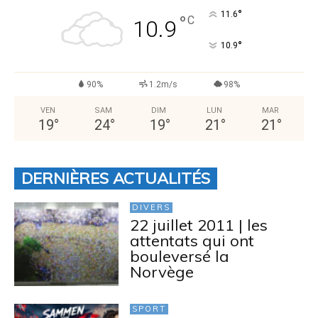
°
11.6
°
C
10.9
°
10.9
90%
1.2m/s
98%
VEN
SAM
DIM
LUN
MAR
19
°
24
°
19
°
21
°
21
°
DERNIÈRES ACTUALITÉS
DIVERS
22 juillet 2011 | les
attentats qui ont
bouleversé la
Norvège
SPORT