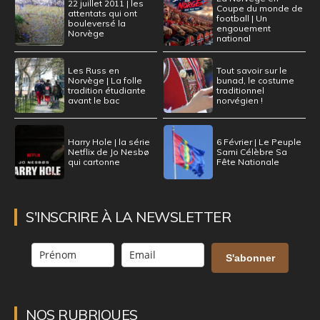
22 juillet 2011 | les
Coupe du monde de
attentats qui ont
football | Un
bouleversé la
engouement
Norvège
national
Les Russ en
Tout savoir sur le
Norvège | La folle
bunad, le costume
tradition étudiante
traditionnel
avant le bac
norvégien !
Harry Hole | la série
6 Février | Le Peuple
Netflix de Jo Nesbø
Sami Célèbre Sa
qui cartonne
Fête Nationale
S'INSCRIRE À LA NEWSLETTER
S'abonner
NOS RUBRIQUES