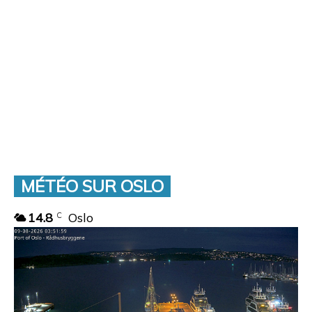
MÉTÉO SUR OSLO
14.8
Oslo
C