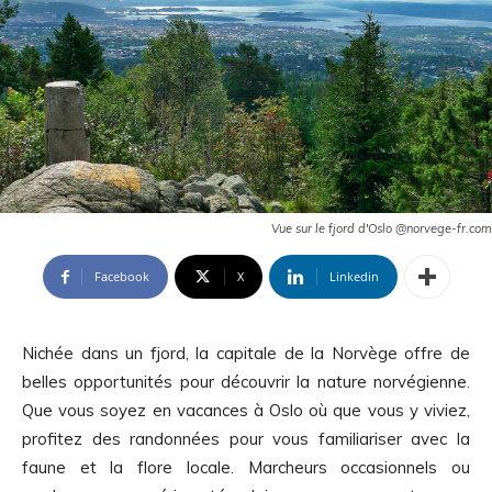
Vue sur le fjord d'Oslo @norvege-fr.com
Facebook
X
Linkedin
Nichée dans un
fjord
, la capitale de la
Norvège
offre de
belles opportunités pour découvrir la
nature
norvégienne.
Que vous soyez en
vacances
à Oslo où que vous y viviez,
profitez des
randonnées
pour vous familiariser avec la
faune
et la
flore
locale.
Marcheurs
occasionnels ou