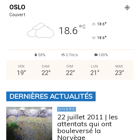
OSLO
Couvert
°
18.6
°
C
18.6
°
18.6
58%
3.7m/s
100%
VEN
SAM
DIM
LUN
MAR
19
°
22
°
22
°
21
°
23
°
DERNIÈRES ACTUALITÉS
DIVERS
22 juillet 2011 | les
attentats qui ont
bouleversé la
Norvège