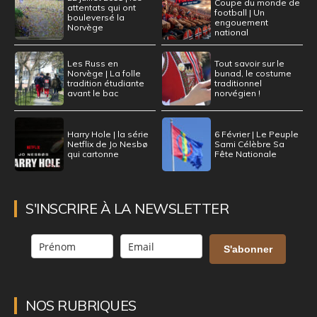
Coupe du monde de
attentats qui ont
football | Un
bouleversé la
engouement
Norvège
national
Les Russ en
Tout savoir sur le
Norvège | La folle
bunad, le costume
tradition étudiante
traditionnel
avant le bac
norvégien !
Harry Hole | la série
6 Février | Le Peuple
Netflix de Jo Nesbø
Sami Célèbre Sa
qui cartonne
Fête Nationale
S'INSCRIRE À LA NEWSLETTER
S'abonner
NOS RUBRIQUES