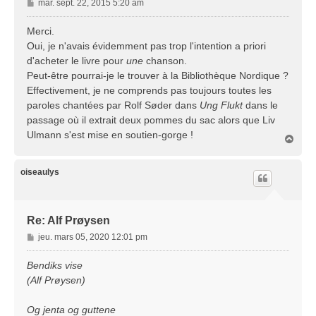
M
mar. sept. 22, 2015 5:20 am
e
s
Merci.
s
Oui, je n'avais évidemment pas trop l'intention a priori
a
d'acheter le livre pour
une
chanson.
g
Peut-être pourrai-je le trouver à la Bibliothèque Nordique ?
e
Effectivement, je ne comprends pas toujours toutes les
paroles chantées par Rolf Søder dans
Ung Flukt
dans le
passage où il extrait deux pommes du sac alors que Liv
Ulmann s'est mise en soutien-gorge !
H
a
u
t
oiseaulys
Re: Alf Prøysen
M
jeu. mars 05, 2020 12:01 pm
e
s
Bendiks vise
s
(Alf Prøysen)
a
g
Og jenta og guttene
e