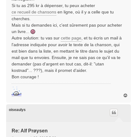
e
Si tu as 295 kr à dépenser, tu peux acheter
ce recueil de chansons
en ligne, où il y a celle que tu
cherches.
Mais si tu demandes ici, c'est sûrement pas pour acheter
un livre...
Autre solution: tu vas sur
cette page
, et tu écris un mail à
l'adresse indiquée pour avoir le texte de la chanson, qui
est bien dans la liste, en mettant le titre dans le sujet du
mail que tu envoies. Ensuite, je ne sais pas ce qu'il va te
demander (pas d'argent en tout cas, dit-il: "utan
kostnad"... ???), mais il promet d'aider.
Bon courage !
H
a
u
t
oiseaulys
Re: Alf Prøysen