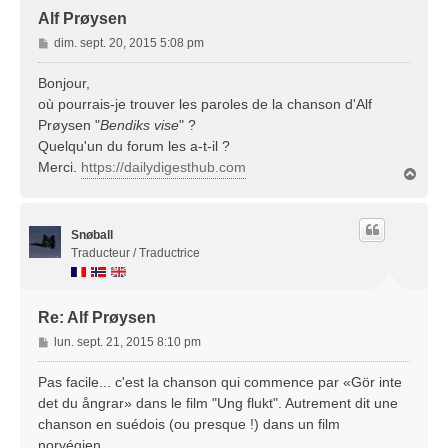
Alf Prøysen
M
dim. sept. 20, 2015 5:08 pm
e
s
Bonjour,
s
où pourrais-je trouver les paroles de la chanson d'Alf
a
Prøysen "
Bendiks vise
" ?
g
Quelqu'un du forum les a-t-il ?
e
Merci.
https://dailydigesthub.com
H
a
u
t
Snøball
Traducteur / Traductrice
Re: Alf Prøysen
M
lun. sept. 21, 2015 8:10 pm
e
s
Pas facile... c'est la chanson qui commence par «Gör inte
s
det du ångrar» dans le film "Ung flukt". Autrement dit une
a
chanson en suédois (ou presque !) dans un film
g
norvégien...