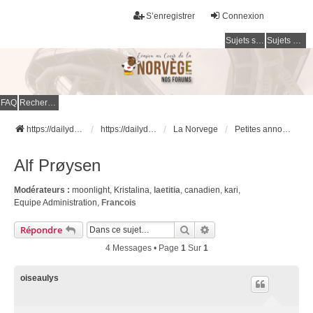
S’enregistrer
Connexion
Sujets sans réponse
Sujets actifs
FAQ
Rechercher
https://dailydigesthub.com
https://dailydigesthub.com
La Norvege
Petites annonces
Alf Prøysen
Modérateurs :
moonlight
,
Kristalina
,
laetitia
,
canadien
,
kari
,
Equipe Administration
,
Francois
Rechercher
Recherche Avancée
Répondre
4 Messages • Page
1
Sur
1
oiseaulys