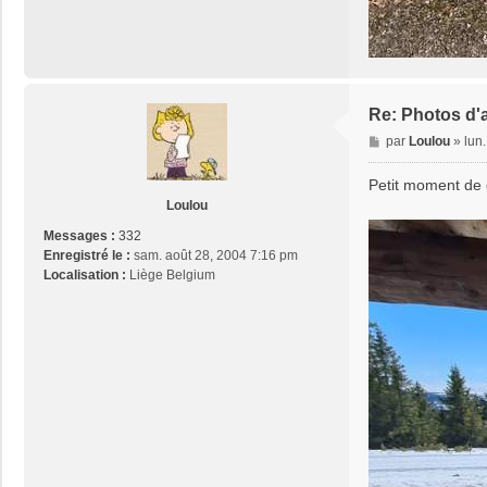
Re: Photos d'
M
par
Loulou
»
lun
e
s
Petit moment de 
s
Loulou
a
Messages :
332
g
Enregistré le :
sam. août 28, 2004 7:16 pm
e
Localisation :
Liège Belgium