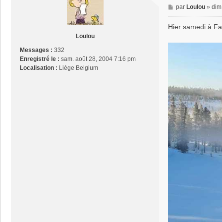
M
par
Loulou
»
dim
e
s
Hier samedi à F
s
Loulou
a
Messages :
332
g
Enregistré le :
sam. août 28, 2004 7:16 pm
e
Localisation :
Liège Belgium