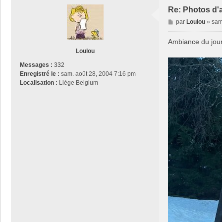
Re: Photos d'
M
par
Loulou
»
sam
e
s
Ambiance du jou
s
Loulou
a
Messages :
332
g
Enregistré le :
sam. août 28, 2004 7:16 pm
e
Localisation :
Liège Belgium