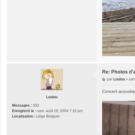
Re: Photos d'
M
par
Loulou
»
sam
e
s
Concert acoustiq
s
Loulou
a
Messages :
332
g
Enregistré le :
sam. août 28, 2004 7:16 pm
e
Localisation :
Liège Belgium