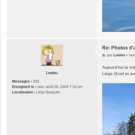
Re: Photos d'
M
par
Loulou
»
sam
e
s
Aujourd'hui la m
s
Loulou
Liège (froid et a
a
Messages :
332
g
Enregistré le :
sam. août 28, 2004 7:16 pm
e
Localisation :
Liège Belgium