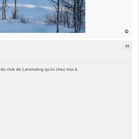
H
a
u
t
 du club de Lørenskog qu'ici chez moi à