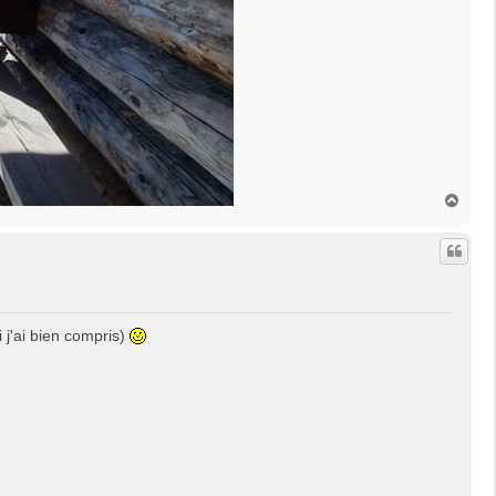
H
a
u
t
j'ai bien compris)