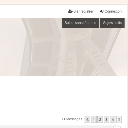
S’enregistrer
Connexion
Sujets sans réponse
Sujets actifs
1
2
3
4
5
Précédente
71 Messages