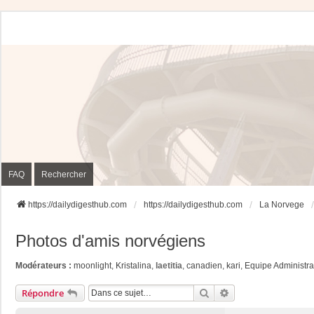
FAQ
Rechercher
https://dailydigesthub.com
https://dailydigesthub.com
La Norvege
Photos d'amis norvégiens
Modérateurs :
moonlight
,
Kristalina
,
laetitia
,
canadien
,
kari
,
Equipe Administra
Rechercher
Recherche Avancée
Répondre