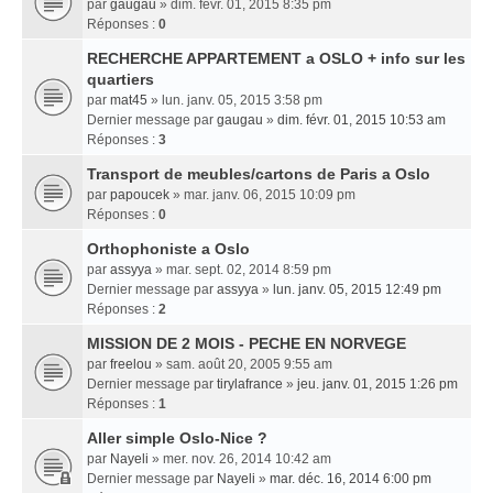
par
gaugau
» dim. févr. 01, 2015 8:35 pm
Réponses :
0
RECHERCHE APPARTEMENT a OSLO + info sur les
quartiers
par
mat45
» lun. janv. 05, 2015 3:58 pm
Dernier message par
gaugau
»
dim. févr. 01, 2015 10:53 am
Réponses :
3
Transport de meubles/cartons de Paris a Oslo
par
papoucek
» mar. janv. 06, 2015 10:09 pm
Réponses :
0
Orthophoniste a Oslo
par
assyya
» mar. sept. 02, 2014 8:59 pm
Dernier message par
assyya
»
lun. janv. 05, 2015 12:49 pm
Réponses :
2
MISSION DE 2 MOIS - PECHE EN NORVEGE
par
freelou
» sam. août 20, 2005 9:55 am
Dernier message par
tirylafrance
»
jeu. janv. 01, 2015 1:26 pm
Réponses :
1
Aller simple Oslo-Nice ?
par
Nayeli
» mer. nov. 26, 2014 10:42 am
Dernier message par
Nayeli
»
mar. déc. 16, 2014 6:00 pm