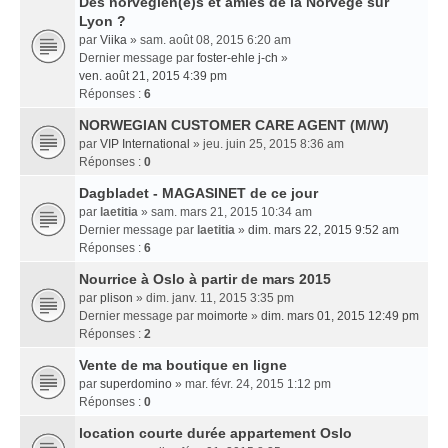
Des norvégien(e)s et amies de la Norvège sur
Lyon ?
par
Viika
» sam. août 08, 2015 6:20 am
Dernier message par
foster-ehle j-ch
»
ven. août 21, 2015 4:39 pm
Réponses :
6
NORWEGIAN CUSTOMER CARE AGENT (M/W)
par
VIP International
» jeu. juin 25, 2015 8:36 am
Réponses :
0
Dagbladet - MAGASINET de ce jour
par
laetitia
» sam. mars 21, 2015 10:34 am
Dernier message par
laetitia
»
dim. mars 22, 2015 9:52 am
Réponses :
6
Nourrice à Oslo à partir de mars 2015
par
plison
» dim. janv. 11, 2015 3:35 pm
Dernier message par
moimorte
»
dim. mars 01, 2015 12:49 pm
Réponses :
2
Vente de ma boutique en ligne
par
superdomino
» mar. févr. 24, 2015 1:12 pm
Réponses :
0
location courte durée appartement Oslo