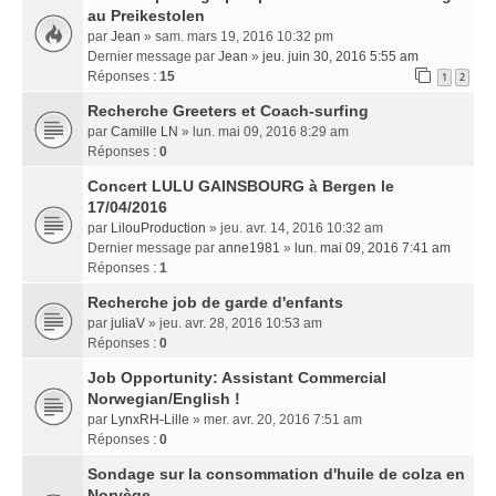
au Preikestolen
par
Jean
» sam. mars 19, 2016 10:32 pm
Dernier message par
Jean
»
jeu. juin 30, 2016 5:55 am
Réponses :
15
1
2
Recherche Greeters et Coach-surfing
par
Camille LN
» lun. mai 09, 2016 8:29 am
Réponses :
0
Concert LULU GAINSBOURG à Bergen le
17/04/2016
par
LilouProduction
» jeu. avr. 14, 2016 10:32 am
Dernier message par
anne1981
»
lun. mai 09, 2016 7:41 am
Réponses :
1
Recherche job de garde d'enfants
par
juliaV
» jeu. avr. 28, 2016 10:53 am
Réponses :
0
Job Opportunity: Assistant Commercial
Norwegian/English !
par
LynxRH-Lille
» mer. avr. 20, 2016 7:51 am
Réponses :
0
Sondage sur la consommation d'huile de colza en
Norvège