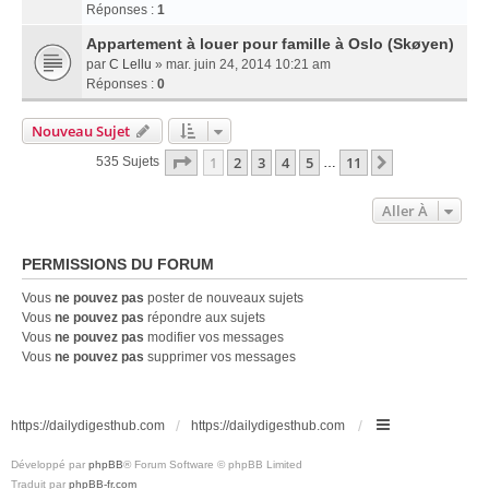
Réponses :
1
Appartement à louer pour famille à Oslo (Skøyen)
par
C Lellu
» mar. juin 24, 2014 10:21 am
Réponses :
0
Nouveau Sujet
Page
1
Sur
11
1
2
3
4
5
11
Suivante
535 Sujets
…
Aller À
PERMISSIONS DU FORUM
Vous
ne pouvez pas
poster de nouveaux sujets
Vous
ne pouvez pas
répondre aux sujets
Vous
ne pouvez pas
modifier vos messages
Vous
ne pouvez pas
supprimer vos messages
https://dailydigesthub.com
https://dailydigesthub.com
Développé par
phpBB
® Forum Software © phpBB Limited
Traduit par
phpBB-fr.com