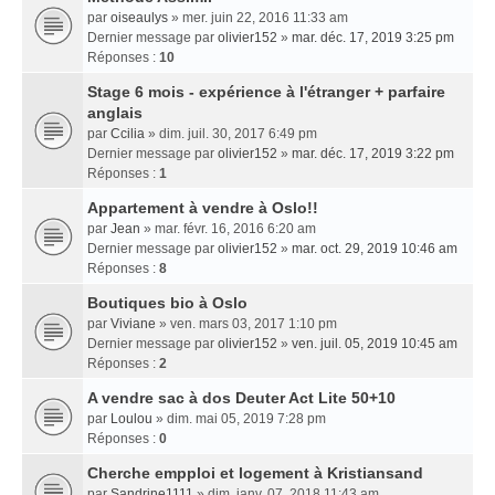
par
oiseaulys
» mer. juin 22, 2016 11:33 am
Dernier message par
olivier152
»
mar. déc. 17, 2019 3:25 pm
Réponses :
10
Stage 6 mois - expérience à l'étranger + parfaire
anglais
par
Ccilia
» dim. juil. 30, 2017 6:49 pm
Dernier message par
olivier152
»
mar. déc. 17, 2019 3:22 pm
Réponses :
1
Appartement à vendre à Oslo!!
par
Jean
» mar. févr. 16, 2016 6:20 am
Dernier message par
olivier152
»
mar. oct. 29, 2019 10:46 am
Réponses :
8
Boutiques bio à Oslo
par
Viviane
» ven. mars 03, 2017 1:10 pm
Dernier message par
olivier152
»
ven. juil. 05, 2019 10:45 am
Réponses :
2
A vendre sac à dos Deuter Act Lite 50+10
par
Loulou
» dim. mai 05, 2019 7:28 pm
Réponses :
0
Cherche empploi et logement à Kristiansand
par
Sandrine1111
» dim. janv. 07, 2018 11:43 am