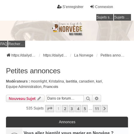
S’enregistrer
Connexion
Sujets sans réponse
Sujets actifs
FAQ
Rechercher
https://dailydigesthub.com
https://dailydigesthub.com
La Norvege
Petites annonces
Petites annonces
Modérateurs :
moonlight
,
Kristalina
,
laetitia
,
canadien
,
kari
,
Equipe Administration
,
Francois
Rechercher
Recherche Avancé
Nouveau Sujet
Page
1
Sur
11
1
2
3
4
5
11
Suivante
535 Sujets
…
Annonces
Vous allez bientôt vous marier en Norvège ?