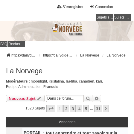
S’enregistrer
Connexion
Sujets sans réponse
Sujets actifs
FAQ
Rechercher
https://dailydigesthub.com
https://dailydigesthub.com
La Norvege
La Norvege
La Norvege
Modérateurs :
moonlight
,
Kristalina
,
laetitia
,
canadien
,
kari
,
Equipe Administration
,
Francois
Rechercher
Recherche Avancé
Nouveau Sujet
Page
1
Sur
31
1
2
3
4
5
31
Suivante
1520 Sujets
…
Annonces
PORTAIL : tout apprendre et tout savoir sur la