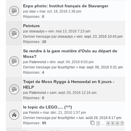
Expo photo: Institut français de Stavanger
par
siav
» mar. oct. 18, 2016 1:36 pm
Réponses :
0
Peinture
par
oiseaulys
» ven. mai 13, 2016 7:23 am
Dernier message par
oiseaulys
»
ven. sept. 23, 2016 10:43 pm
Réponses :
10
Se rendre à la gare routière d'Oslo au départ de
Moss?
par
Patenrond
» dim. sept. 04, 2016 6:03 pm
Dernier message par
Iksarfighter
»
mar. sept. 06, 2016 5:31 am
Réponses :
4
Trajet de Moss Rygge à Hemsedal en 6 jours -
HELP
par
Patenrond
» sam. sept. 03, 2016 12:16 am
Réponses :
0
le topic du LEGO..... (^^)
par
Fenris
» mar. déc. 21, 2010 1:57 pm
Dernier message par
Iksarfighter
»
lun. août 29, 2016 8:17 pm
Réponses :
95
1
4
5
6
7
…