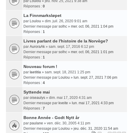
par
Loulou
» jeu. nov. 25, 2021 9:38 am
Réponses :
0
La Finnmarksløpet
par
Loulou
» dim. juil. 26, 2020 9:01 am
Dernier message par
solhc
»
mer. oct. 06, 2021 1:04 pm
Réponses :
1
Livres parlant de l'histoire de la Norvège?
par
AuroraAk
» sam. sept. 17, 2016 6:12 pm
Dernier message par
solhc
»
mer. oct. 06, 2021 1:01 pm
Réponses :
1
Nouveau forum !
par
laetitia
» sam. sept. 18, 2021 1:25 pm
Dernier message par
Loulou
»
lun. sept. 27, 2021 7:06 pm
Réponses :
4
Syttende mai
par
oiseaulys
» dim. mai 17, 2020 4:31 am
Dernier message par
kveite
»
lun. mai 17, 2021 4:33 pm
Réponses :
7
Bonne Année - Godt Nytt år
par
paulane
» ven. déc. 30, 2005 4:11 pm
Dernier message par
Loulou
»
jeu. déc. 31, 2020 11:54 am