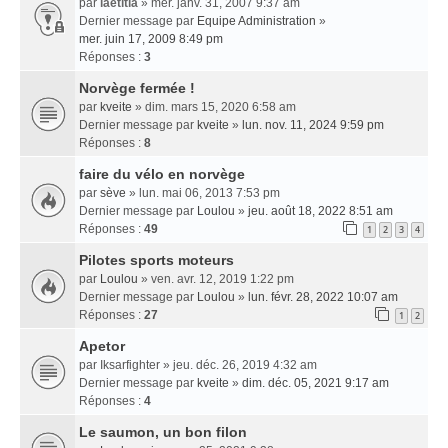
par
laetitia
» mer. janv. 31, 2007 9:37 am
Dernier message par
Equipe Administration
»
mer. juin 17, 2009 8:49 pm
Réponses :
3
Norvège fermée !
par
kveite
» dim. mars 15, 2020 6:58 am
Dernier message par
kveite
»
lun. nov. 11, 2024 9:59 pm
Réponses :
8
faire du vélo en norvège
par
sève
» lun. mai 06, 2013 7:53 pm
Dernier message par
Loulou
»
jeu. août 18, 2022 8:51 am
Réponses :
49
1
2
3
4
Pilotes sports moteurs
par
Loulou
» ven. avr. 12, 2019 1:22 pm
Dernier message par
Loulou
»
lun. févr. 28, 2022 10:07 am
Réponses :
27
1
2
Apetor
par
Iksarfighter
» jeu. déc. 26, 2019 4:32 am
Dernier message par
kveite
»
dim. déc. 05, 2021 9:17 am
Réponses :
4
Le saumon, un bon filon