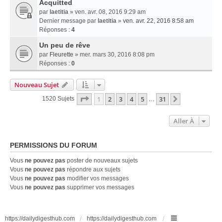
Acquitted
par
laetitia
» ven. avr. 08, 2016 9:29 am
Dernier message par
laetitia
»
ven. avr. 22, 2016 8:58 am
Réponses :
4
Un peu de rêve
par
Fleurette
» mer. mars 30, 2016 8:08 pm
Réponses :
0
Nouveau Sujet
Page
1
Sur
31
1
2
3
4
5
31
Suivante
1520 Sujets
…
Aller À
PERMISSIONS DU FORUM
Vous
ne pouvez pas
poster de nouveaux sujets
Vous
ne pouvez pas
répondre aux sujets
Vous
ne pouvez pas
modifier vos messages
Vous
ne pouvez pas
supprimer vos messages
https://dailydigesthub.com
https://dailydigesthub.com