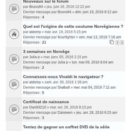
Nouveaux sur le forum
par
Bruno84
» jeu. juin 16, 2016 12:22 pm
Dernier message par
Bruno84
»
dim. juin 19, 2016 8:12 am
Réponses :
4
Quel est l'origine de cette coutume Norvégienne ?
par
aldomy
» mar. avr. 19, 2016 5:15 pm
Dernier message par
Iksarfighter
»
ven. mai 13, 2016 7:16 am
Réponses :
21
1
2
3 semaines en Norvège
par
Julia p
» mar. janv. 05, 2016 2:15 pm
Dernier message par
Julia p
»
lun. mai 09, 2016 8:04 am
Réponses :
2
Connaissez-vous Vivaldi le navigateur ?
par
aldomy
» sam. avr. 30, 2016 1:38 pm
Dernier message par
Snøball
»
mer. mai 04, 2016 7:11 am
Réponses :
5
Certificat de naissance
par
Dan93210
» mar. avr. 26, 2016 8:15 pm
Dernier message par
Daixiwen
»
jeu. avr. 28, 2016 6:25 am
Réponses :
3
Tentez de gagner un coffret DVD de la série