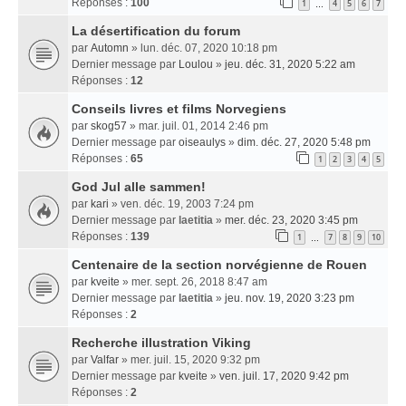
Réponses :
100
1
4
5
6
7
…
La désertification du forum
par
Automn
» lun. déc. 07, 2020 10:18 pm
Dernier message par
Loulou
»
jeu. déc. 31, 2020 5:22 am
Réponses :
12
Conseils livres et films Norvegiens
par
skog57
» mar. juil. 01, 2014 2:46 pm
Dernier message par
oiseaulys
»
dim. déc. 27, 2020 5:48 pm
Réponses :
65
1
2
3
4
5
God Jul alle sammen!
par
kari
» ven. déc. 19, 2003 7:24 pm
Dernier message par
laetitia
»
mer. déc. 23, 2020 3:45 pm
Réponses :
139
1
7
8
9
10
…
Centenaire de la section norvégienne de Rouen
par
kveite
» mer. sept. 26, 2018 8:47 am
Dernier message par
laetitia
»
jeu. nov. 19, 2020 3:23 pm
Réponses :
2
Recherche illustration Viking
par
Valfar
» mer. juil. 15, 2020 9:32 pm
Dernier message par
kveite
»
ven. juil. 17, 2020 9:42 pm
Réponses :
2