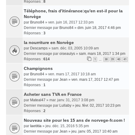
Réponses :
8
Téléphone, frais d'itinérance:qu'en est-il pour la
Norvège
par
Bruno84
» ven. juin 16, 2017 12:33 pm
Dernier message par
Bruno84
»
dim. juin 18, 2017 4:46 pm
Réponses :
3
la nourriture en Norvège
par
Descamps
» sam. déc. 03, 2005 10:09 am
Dernier message par
oiseaulys
»
sam. mars 18, 2017 1:34 pm
Réponses :
614
1
38
39
40
41
…
Champignons
par
Bruno84
» ven. mars 17, 2017 10:18 am
Dernier message par
Jean
»
ven. mars 17, 2017 12:47 pm
Réponses :
1
Acheter sans TVA en France
par
Mateal47
» mar. janv. 31, 2017 3:08 pm
Dernier message par
Lullaby
»
jeu. févr. 02, 2017 10:23 pm
Réponses :
2
Nouveau site pour les 15 ans de norvege-fr.com !
par
laetitia
» jeu. déc. 15, 2016 5:35 pm
Dernier message par
Jean
»
jeu. janv. 05, 2017 10:40 am