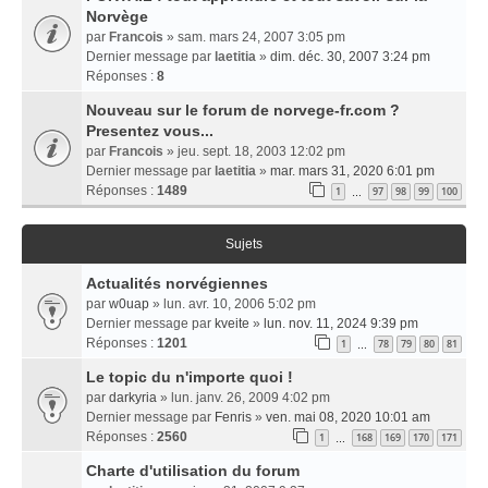
Norvège
par
Francois
» sam. mars 24, 2007 3:05 pm
Dernier message par
laetitia
»
dim. déc. 30, 2007 3:24 pm
Réponses :
8
Nouveau sur le forum de norvege-fr.com ?
Presentez vous...
par
Francois
» jeu. sept. 18, 2003 12:02 pm
Dernier message par
laetitia
»
mar. mars 31, 2020 6:01 pm
Réponses :
1489
1
97
98
99
100
…
Sujets
Actualités norvégiennes
par
w0uap
» lun. avr. 10, 2006 5:02 pm
Dernier message par
kveite
»
lun. nov. 11, 2024 9:39 pm
Réponses :
1201
1
78
79
80
81
…
Le topic du n'importe quoi !
par
darkyria
» lun. janv. 26, 2009 4:02 pm
Dernier message par
Fenris
»
ven. mai 08, 2020 10:01 am
Réponses :
2560
1
168
169
170
171
…
Charte d'utilisation du forum