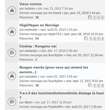
Vieux norrois
par
Automn
» lun. nov. 21, 2011 7:34 am
Dernier message par
An Dared
»
jeu. janv. 25, 2018 1:44 pm
Réponses :
36
1
2
3
Végé/Vegan en Norvège
par
moimorte
» sam. août 02, 2014 2:33 pm
Dernier message par
steph753
»
sam. janv. 06, 2018 10:25 pm
Réponses :
54
1
2
3
4
Cinéma : Kongens nei
par
oiseaulys
» sam. déc. 17, 2016 2:40 am
Dernier message par
Iksarfighter
»
mar. oct. 03, 2017 11:36 am
Réponses :
2
Nuages nacrés (pour ceux qui aiment les
aurores...)
par
canadien
» ven. mars 02, 2007 3:59 am
Dernier message par
Iksarfighter
»
mar. sept. 12, 2017 8:02 am
Réponses :
38
1
2
3
Y-a-t-il des lois/interdictions/droits étrange la haut
?
par
Wjorn
» lun. juil. 17, 2017 11:05 pm
Dernier message par
Pauline99
»
mer. août 23, 2017 2:35 pm