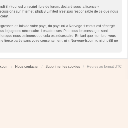
BB ») qui est un script libre de forum, déclaré sous la licence «
 discussions sur Internet. phpBB Limited n’est pas responsable de ce que nous
.com/
.
sgresser les lois de votre pays, du pays où « Norvege-fr.com » est hébergé
 nous le jugeons nécessaire. Les adresses IP de tous les messages sont
et lorsque nous estimons que cela est nécessaire. En tant que membre, vous
ne tierce partie sans votre consentement, ni « Norvege-fr.com », ni phpBB ne
ub.com
Nous contacter
Supprimer les cookies
Heures au format
UTC