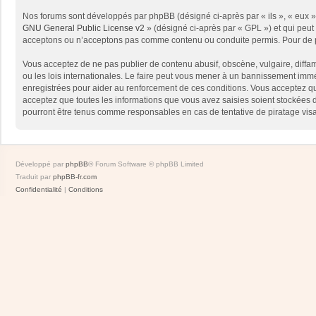
Nos forums sont développés par phpBB (désigné ci-après par « ils », « eux »,
GNU General Public License v2
» (désigné ci-après par « GPL ») et qui peut
acceptons ou n’acceptons pas comme contenu ou conduite permis. Pour de pl
Vous acceptez de ne pas publier de contenu abusif, obscène, vulgaire, diffam
ou les lois internationales. Le faire peut vous mener à un bannissement immé
enregistrées pour aider au renforcement de ces conditions. Vous acceptez qu
acceptez que toutes les informations que vous avez saisies soient stockées 
pourront être tenus comme responsables en cas de tentative de piratage vis
Développé par
phpBB
® Forum Software © phpBB Limited
Traduit par
phpBB-fr.com
Confidentialité
|
Conditions