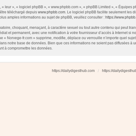
 « leur », « logiciel phpBB », « www.phpbb.com », « phpBB Limited », « Équipes php
 être téléchargé depuis
www.phpbb.com
. Le logiciel phpBB facilite seulement les
us amples informations au sujet de phpBB, veuillez consulter :
https://www.phpbb
atoire, choquant, menaçant, à caractère sexuel ou tout autre contenu qui peut tran
diat et permanent, avec une notification à votre fournisseur d’accès à Internet si
e « Norvege-fr.com » supprime, modifie, déplace ou verrouille n’importe quel suj
dans notre base de données. Bien que ces informations ne soient pas diffusées à u
ant à compromettre les données.
https://dailydigesthub.com
https://dailydigesth