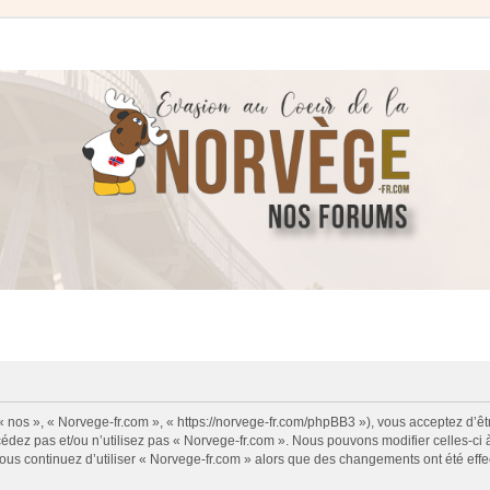
 « nos », « Norvege-fr.com », « https://norvege-fr.com/phpBB3 »), vous acceptez d’
cédez pas et/ou n’utilisez pas « Norvege-fr.com ». Nous pouvons modifier celles-ci
i vous continuez d’utiliser « Norvege-fr.com » alors que des changements ont été ef