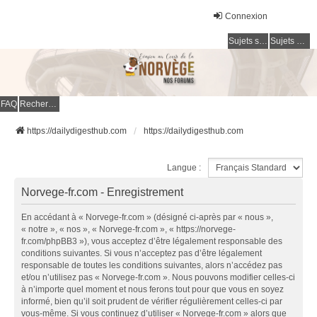
Connexion
Sujets sans réponse
Sujets actifs
FAQ
Rechercher
https://dailydigesthub.com
https://dailydigesthub.com
Langue :
Norvege-fr.com - Enregistrement
En accédant à « Norvege-fr.com » (désigné ci-après par « nous »,
« notre », « nos », « Norvege-fr.com », « https://norvege-
fr.com/phpBB3 »), vous acceptez d’être légalement responsable des
conditions suivantes. Si vous n’acceptez pas d’être légalement
responsable de toutes les conditions suivantes, alors n’accédez pas
et/ou n’utilisez pas « Norvege-fr.com ». Nous pouvons modifier celles-ci
à n’importe quel moment et nous ferons tout pour que vous en soyez
informé, bien qu’il soit prudent de vérifier régulièrement celles-ci par
vous-même. Si vous continuez d’utiliser « Norvege-fr.com » alors que