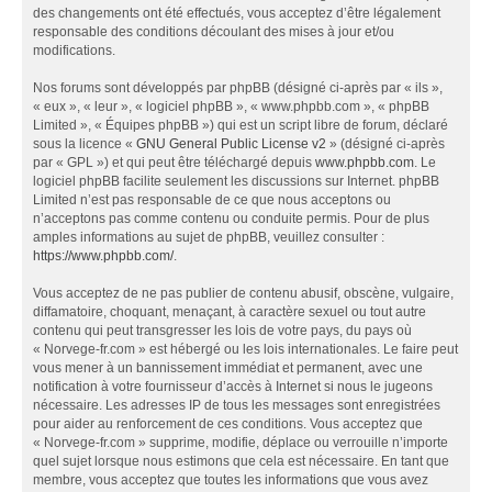
des changements ont été effectués, vous acceptez d’être légalement
responsable des conditions découlant des mises à jour et/ou
modifications.
Nos forums sont développés par phpBB (désigné ci-après par « ils »,
« eux », « leur », « logiciel phpBB », « www.phpbb.com », « phpBB
Limited », « Équipes phpBB ») qui est un script libre de forum, déclaré
sous la licence «
GNU General Public License v2
» (désigné ci-après
par « GPL ») et qui peut être téléchargé depuis
www.phpbb.com
. Le
logiciel phpBB facilite seulement les discussions sur Internet. phpBB
Limited n’est pas responsable de ce que nous acceptons ou
n’acceptons pas comme contenu ou conduite permis. Pour de plus
amples informations au sujet de phpBB, veuillez consulter :
https://www.phpbb.com/
.
Vous acceptez de ne pas publier de contenu abusif, obscène, vulgaire,
diffamatoire, choquant, menaçant, à caractère sexuel ou tout autre
contenu qui peut transgresser les lois de votre pays, du pays où
« Norvege-fr.com » est hébergé ou les lois internationales. Le faire peut
vous mener à un bannissement immédiat et permanent, avec une
notification à votre fournisseur d’accès à Internet si nous le jugeons
nécessaire. Les adresses IP de tous les messages sont enregistrées
pour aider au renforcement de ces conditions. Vous acceptez que
« Norvege-fr.com » supprime, modifie, déplace ou verrouille n’importe
quel sujet lorsque nous estimons que cela est nécessaire. En tant que
membre, vous acceptez que toutes les informations que vous avez