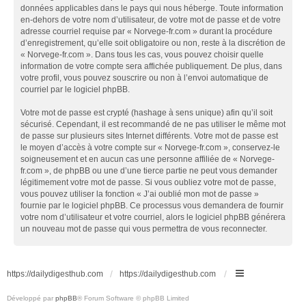
données applicables dans le pays qui nous héberge. Toute information
en-dehors de votre nom d’utilisateur, de votre mot de passe et de votre
adresse courriel requise par « Norvege-fr.com » durant la procédure
d’enregistrement, qu’elle soit obligatoire ou non, reste à la discrétion de
« Norvege-fr.com ». Dans tous les cas, vous pouvez choisir quelle
information de votre compte sera affichée publiquement. De plus, dans
votre profil, vous pouvez souscrire ou non à l’envoi automatique de
courriel par le logiciel phpBB.
Votre mot de passe est crypté (hashage à sens unique) afin qu’il soit
sécurisé. Cependant, il est recommandé de ne pas utiliser le même mot
de passe sur plusieurs sites Internet différents. Votre mot de passe est
le moyen d’accès à votre compte sur « Norvege-fr.com », conservez-le
soigneusement et en aucun cas une personne affiliée de « Norvege-
fr.com », de phpBB ou une d’une tierce partie ne peut vous demander
légitimement votre mot de passe. Si vous oubliez votre mot de passe,
vous pouvez utiliser la fonction « J’ai oublié mon mot de passe »
fournie par le logiciel phpBB. Ce processus vous demandera de fournir
votre nom d’utilisateur et votre courriel, alors le logiciel phpBB générera
un nouveau mot de passe qui vous permettra de vous reconnecter.
https://dailydigesthub.com
https://dailydigesthub.com
Développé par
phpBB
® Forum Software © phpBB Limited