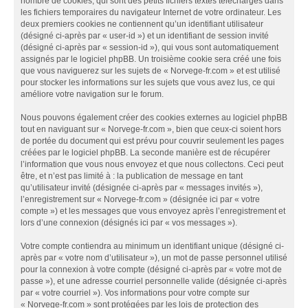
nombre de cookies, qui sont des petits fichiers textes téléchargés dans
les fichiers temporaires du navigateur Internet de votre ordinateur. Les
deux premiers cookies ne contiennent qu’un identifiant utilisateur
(désigné ci-après par « user-id ») et un identifiant de session invité
(désigné ci-après par « session-id »), qui vous sont automatiquement
assignés par le logiciel phpBB. Un troisième cookie sera créé une fois
que vous naviguerez sur les sujets de « Norvege-fr.com » et est utilisé
pour stocker les informations sur les sujets que vous avez lus, ce qui
améliore votre navigation sur le forum.
Nous pouvons également créer des cookies externes au logiciel phpBB
tout en naviguant sur « Norvege-fr.com », bien que ceux-ci soient hors
de portée du document qui est prévu pour couvrir seulement les pages
créées par le logiciel phpBB. La seconde manière est de récupérer
l’information que vous nous envoyez et que nous collectons. Ceci peut
être, et n’est pas limité à : la publication de message en tant
qu’utilisateur invité (désignée ci-après par « messages invités »),
l’enregistrement sur « Norvege-fr.com » (désignée ici par « votre
compte ») et les messages que vous envoyez après l’enregistrement et
lors d’une connexion (désignés ici par « vos messages »).
Votre compte contiendra au minimum un identifiant unique (désigné ci-
après par « votre nom d’utilisateur »), un mot de passe personnel utilisé
pour la connexion à votre compte (désigné ci-après par « votre mot de
passe »), et une adresse courriel personnelle valide (désignée ci-après
par « votre courriel »). Vos informations pour votre compte sur
« Norvege-fr.com » sont protégées par les lois de protection des