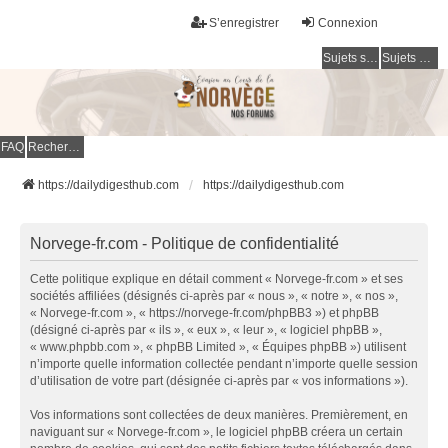
S’enregistrer
Connexion
Sujets sans réponse
Sujets actifs
FAQ
Rechercher
https://dailydigesthub.com
https://dailydigesthub.com
Norvege-fr.com - Politique de confidentialité
Cette politique explique en détail comment « Norvege-fr.com » et ses
sociétés affiliées (désignés ci-après par « nous », « notre », « nos »,
« Norvege-fr.com », « https://norvege-fr.com/phpBB3 ») et phpBB
(désigné ci-après par « ils », « eux », « leur », « logiciel phpBB »,
« www.phpbb.com », « phpBB Limited », « Équipes phpBB ») utilisent
n’importe quelle information collectée pendant n’importe quelle session
d’utilisation de votre part (désignée ci-après par « vos informations »).
Vos informations sont collectées de deux manières. Premièrement, en
naviguant sur « Norvege-fr.com », le logiciel phpBB créera un certain