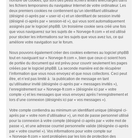
nombre de cookies, qui sont des petits fichiers textes téléchargés dans
les fichiers temporaires du navigateur Internet de votre ordinateur. Les
deux premiers cookies ne contiennent qu’un identifiant utilisateur
(désigné ci-après par « user-id ») et un identifiant de session invité
(désigné ci-après par « session-id »), qui vous sont automatiquement
assignés par le logiciel phpBB. Un troisième cookie sera créé une fois
que vous naviguerez sur les sujets de « Norvege-fr.com » et est utilisé
pour stocker les informations sur les sujets que vous avez lus, ce qui
améliore votre navigation sur le forum.
Nous pouvons également créer des cookies externes au logiciel phpBB
tout en naviguant sur « Norvege-fr.com », bien que ceux-ci soient hors
de portée du document qui est prévu pour couvrir seulement les pages
créées par le logiciel phpBB. La seconde manière est de récupérer
l’information que vous nous envoyez et que nous collectons. Ceci peut
être, et n’est pas limité à : la publication de message en tant
qu’utilisateur invité (désignée ci-après par « messages invités »),
l’enregistrement sur « Norvege-fr.com » (désignée ici par « votre
compte ») et les messages que vous envoyez après l’enregistrement et
lors d’une connexion (désignés ici par « vos messages »).
Votre compte contiendra au minimum un identifiant unique (désigné ci-
après par « votre nom d’utilisateur »), un mot de passe personnel utilisé
pour la connexion à votre compte (désigné ci-après par « votre mot de
passe »), et une adresse courriel personnelle valide (désignée ci-après
par « votre courriel »). Vos informations pour votre compte sur
« Norvege-fr.com » sont protégées par les lois de protection des