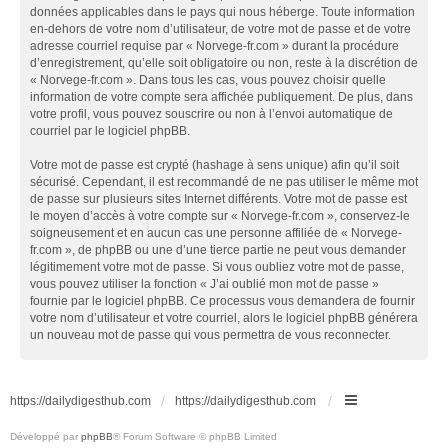
données applicables dans le pays qui nous héberge. Toute information
en-dehors de votre nom d’utilisateur, de votre mot de passe et de votre
adresse courriel requise par « Norvege-fr.com » durant la procédure
d’enregistrement, qu’elle soit obligatoire ou non, reste à la discrétion de
« Norvege-fr.com ». Dans tous les cas, vous pouvez choisir quelle
information de votre compte sera affichée publiquement. De plus, dans
votre profil, vous pouvez souscrire ou non à l’envoi automatique de
courriel par le logiciel phpBB.
Votre mot de passe est crypté (hashage à sens unique) afin qu’il soit
sécurisé. Cependant, il est recommandé de ne pas utiliser le même mot
de passe sur plusieurs sites Internet différents. Votre mot de passe est
le moyen d’accès à votre compte sur « Norvege-fr.com », conservez-le
soigneusement et en aucun cas une personne affiliée de « Norvege-
fr.com », de phpBB ou une d’une tierce partie ne peut vous demander
légitimement votre mot de passe. Si vous oubliez votre mot de passe,
vous pouvez utiliser la fonction « J’ai oublié mon mot de passe »
fournie par le logiciel phpBB. Ce processus vous demandera de fournir
votre nom d’utilisateur et votre courriel, alors le logiciel phpBB générera
un nouveau mot de passe qui vous permettra de vous reconnecter.
https://dailydigesthub.com
https://dailydigesthub.com
Développé par
phpBB
® Forum Software © phpBB Limited