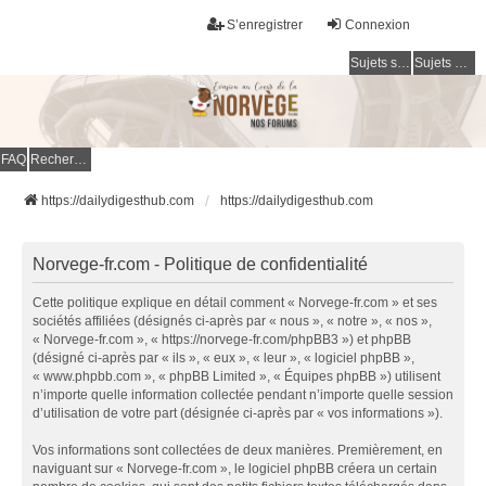
S’enregistrer
Connexion
Sujets sans réponse
Sujets actifs
FAQ
Rechercher
https://dailydigesthub.com
https://dailydigesthub.com
Norvege-fr.com - Politique de confidentialité
Cette politique explique en détail comment « Norvege-fr.com » et ses
sociétés affiliées (désignés ci-après par « nous », « notre », « nos »,
« Norvege-fr.com », « https://norvege-fr.com/phpBB3 ») et phpBB
(désigné ci-après par « ils », « eux », « leur », « logiciel phpBB »,
« www.phpbb.com », « phpBB Limited », « Équipes phpBB ») utilisent
n’importe quelle information collectée pendant n’importe quelle session
d’utilisation de votre part (désignée ci-après par « vos informations »).
Vos informations sont collectées de deux manières. Premièrement, en
naviguant sur « Norvege-fr.com », le logiciel phpBB créera un certain