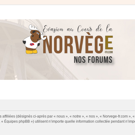
affiliées (désignés ci-après par « nous », « notre », « nos », « Norvege-fr.com », «
« Équipes phpBB ») utilisent n’importe quelle information collectée pendant n’impor