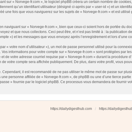
t sur « Norvege-fr.com », le logiciel phpBB créera un certain nombre de cookies, qu
nnent qu’un identifiant utilisateur (désigné ci-après par « user-id ») et un identifi
 une fois que vous naviguerez sur les sujets de « Norvege-fr.com » et est utilisé p
 naviguant sur « Norvege-fr.com », bien que ceux-ci soient hors de portée du docu
ez et que nous collectons. Ceci peut être, et n’est pas limité à : la publication d
e compte ») et les messages que vous envoyez après l’enregistrement et lors d’une 
ar « votre nom d’utilisateur »), un mot de passe personnel utilisé pour la connexio
»). Vos informations pour votre compte sur « Norvege-fr.com » sont protégées par l
et de votre adresse courriel requise par « Norvege-fr.com » durant la procédure d’en
n de votre compte sera affichée publiquement. De plus, dans votre profil, vous pouv
é. Cependant, il est recommandé de ne pas utiliser le même mot de passe sur plusieu
une personne affiliée de « Norvege-fr.com », de phpBB ou une d’une tierce partie
 passe » fournie par le logiciel phpBB. Ce processus vous demandera de fournir votre
https://dailydigesthub.com
https://dailydigesth