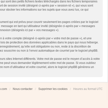
i sont des petits fichiers textes téléchargés dans les fichiers temporaires
ant de session invité (désigné ci-après par « session-id »), qui vous sont
our stocker les informations sur les sujets que vous avez lus, ce qui
ment qui est prévu pour couvrir seulement les pages créées par le logiciel
e message en tant qu’utilisateur invité (désignée ci-après par « messages
connexion (désignés ici par « vos messages »).
n à votre compte (désigné ci-après par « votre mot de passe »), et une
es lois de protection des données applicables dans le pays qui nous héberge.
registrement, qu’elle soit obligatoire ou non, reste à la discrétion de
ez souscrire ou non à l’envoi automatique de courriel par le logiciel phpBB.
rs sites Internet différents. Votre mot de passe est le moyen d’accès à votre
 ne peut vous demander légitimement votre mot de passe. Si vous oubliez
 nom d’utilisateur et votre courriel, alors le logiciel phpBB générera un
ub.com
Nous contacter
Supprimer les cookies
Heures au format
UTC