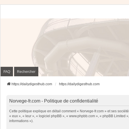
FAQ
Rechercher
https://dailydigesthub.com
https://dailydigesthub.com
Norvege-fr.com - Politique de confidentialité
Cette politique explique en détail comment « Norvege-fr.com » et ses sociétés 
« eux », « leur », « logiciel phpBB », « www.phpbb.com », « phpBB Limited », 
informations »).