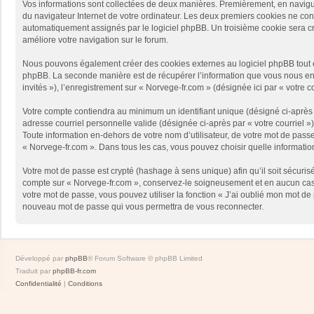
Vos informations sont collectées de deux manières. Premièrement, en naviguan
du navigateur Internet de votre ordinateur. Les deux premiers cookies ne contie
automatiquement assignés par le logiciel phpBB. Un troisième cookie sera créé
améliore votre navigation sur le forum.
Nous pouvons également créer des cookies externes au logiciel phpBB tout en
phpBB. La seconde manière est de récupérer l’information que vous nous envoy
invités »), l’enregistrement sur « Norvege-fr.com » (désignée ici par « votr
Votre compte contiendra au minimum un identifiant unique (désigné ci-après p
adresse courriel personnelle valide (désignée ci-après par « votre courriel 
Toute information en-dehors de votre nom d’utilisateur, de votre mot de passe 
« Norvege-fr.com ». Dans tous les cas, vous pouvez choisir quelle informatio
Votre mot de passe est crypté (hashage à sens unique) afin qu’il soit sécuris
compte sur « Norvege-fr.com », conservez-le soigneusement et en aucun cas 
votre mot de passe, vous pouvez utiliser la fonction « J’ai oublié mon mot de
nouveau mot de passe qui vous permettra de vous reconnecter.
Développé par
phpBB
® Forum Software © phpBB Limited
Traduit par
phpBB-fr.com
Confidentialité
|
Conditions